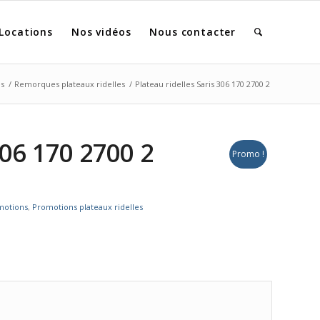
Locations
Nos vidéos
Nous contacter
s
/
Remorques plateaux ridelles
/
Plateau ridelles Saris 306 170 2700 2
306 170 2700 2
Promo !
motions
,
Promotions plateaux ridelles