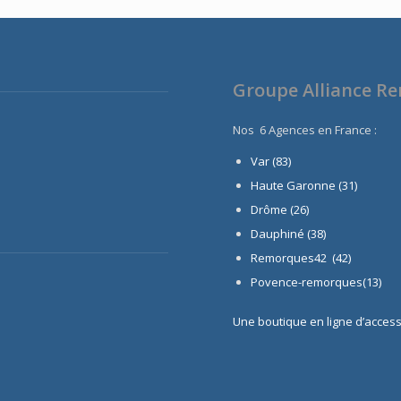
6680,00 €.
5990,
990,00 €.
920,00 €.
Groupe Alliance R
Nos 6 Agences en France :
Var (83)
Haute Garonne (31)
Drôme (26)
Dauphiné
(38)
Remorques42 (42)
Povence-remorques(13)
Une boutique en ligne d’acces