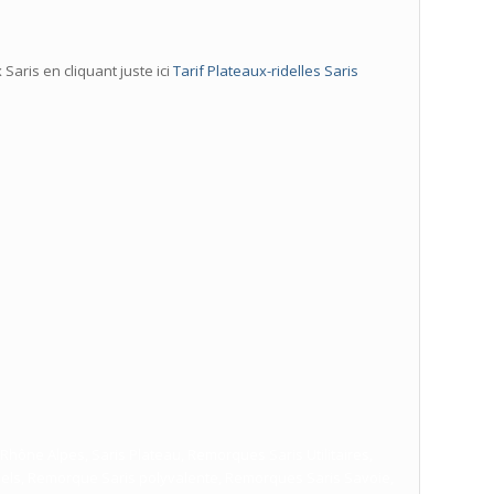
Saris en cliquant juste ici
Tarif Plateaux-ridelles Saris
ône Alpes, Saris Plateau, Remorques Saris Utilitaires,
els, Remorque Saris polyvalente, Remorques Saris Savoie,