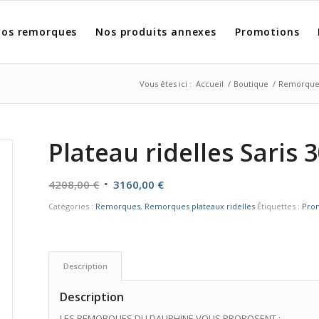
os remorques
Nos produits annexes
Promotions
Vous êtes ici :
Accueil
/
Boutique
/
Remorque
Plateau ridelles Saris 
Le
Le
4208,00
€
3160,00
€
prix
prix
Catégories :
Remorques
,
Remorques plateaux ridelles
Étiquettes :
Pro
initial
actuel
était :
est :
4208,00 €.
3160,00 €.
Description
Description
LES REMORQUES DU DAUPHINE VOUS PROPOSENT :