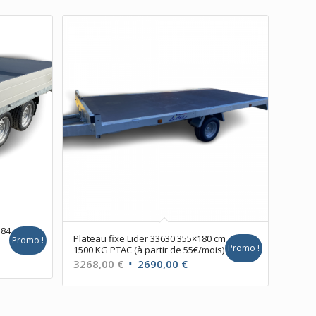
184
Plateau fixe Lider 33630 355×180 cm
Promo !
Promo !
1500 KG PTAC (à partir de 55€/mois)
Le
Le
3268,00
€
2690,00
€
prix
prix
l
initial
actuel
était :
est :