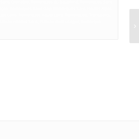
 Saris Grenoble, Remorques du Dauphiné, Remorques Saris
nçon, Remorques Saris Gap, Remorques Saris Hautes Alpes,
es Loire, Remorques Haute Loire, Remorques, Transports,
Plateau ridelles Saris, Plateau multi usages, Remorque