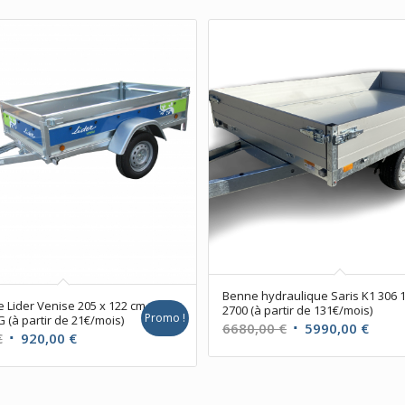
Benne hydraulique Saris K1 306 
Lider Venise 205 x 122 cm
2700 (à partir de 131€/mois)
Promo !
 (à partir de 21€/mois)
Le
Le
6680,00
€
5990,00
€
Le
Le
€
920,00
€
prix
prix
prix
prix
initial
actue
initial
actuel
était :
est :
était :
est :