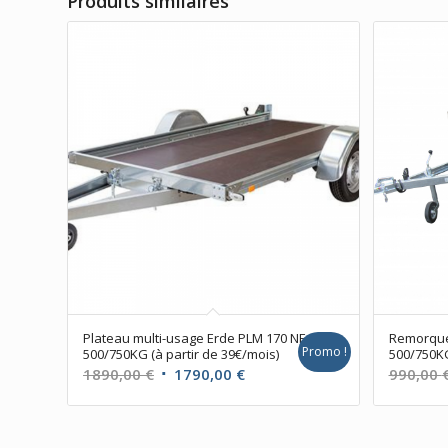
Produits similaires
Plateau multi-usage Erde PLM 170 NF
Remorque 
Promo !
500/750KG (à partir de 39€/mois)
500/750KG
Le
Le
1890,00
€
1790,00
€
990,00
prix
prix
initial
actuel
était :
est :