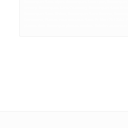
Remorques Saris Alpes, Remorques Saris Lyon, Remorques
Annecy, Remorques Saris Chambéry, Remorques Saris Bria
Remorques Saris Rhône, Remorques Saint Etienne, Remorqu
Déchèterie, Plateau roue dessous, Saris PL 306 170 2700 2, 
plateau fixe, Remorque plateau ridelles, Ridelles aluminium