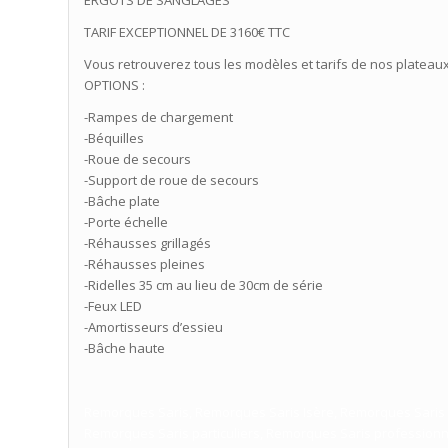
TARIF EXCEPTIONNEL DE 3160€ TTC
Vous retrouverez tous les modèles et tarifs de nos plateaux 
OPTIONS :
-Rampes de chargement
-Béquilles
-Roue de secours
-Support de roue de secours
-Bâche plate
-Porte échelle
-Réhausses grillagés
-Réhausses pleines
-Ridelles 35 cm au lieu de 30cm de série
-Feux LED
-Amortisseurs d’essieu
-Bâche haute
Remorques Saris, Remorques Saris Isère, Remorques Saris Rh
Remorques Saris particuliers, Remorques Saris professionn