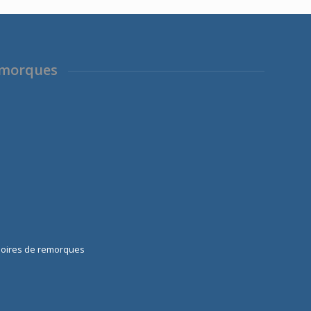
00 €.
3268,00 €.
2690,00 €.
emorques
soires de remorques