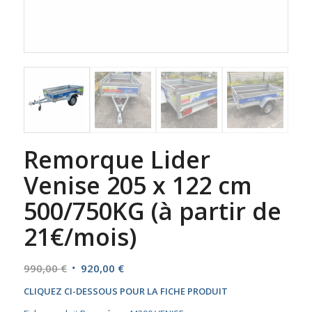
Remorque Lider
Venise 205 x 122 cm
500/750KG (à partir de
21€/mois)
Le
Le
990,00
€
920,00
€
prix
prix
CLIQUEZ CI-DESSOUS POUR LA FICHE PRODUIT
initial
actuel