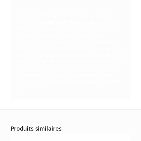
Remorques, Remorques Lider, Remorque Bagageres,
Remorque particuliers, Remorques loisirs, Remorques
simple essieu, Remorques du Dauphiné, Remorques
Lyon, Remorques Grenoble, Remorques Isere,
Remorques Rhône, Remorques Savoie, Remorques
Auvergne Rhône Alpes, Remorques Annecy, Remorques
Chambéry, Remorques Briançon, Remorques Gap,
Remorques Saint Etienne, Remorques Clermont Ferrand,
Remorques Loire, Remorques Haute Loire, Remorques
polyvalente, Remorques Trigano, Remorques Lider
Venise, Remorques PTAC 500 KG, Remorques PTAC 750
KG
Produits similaires