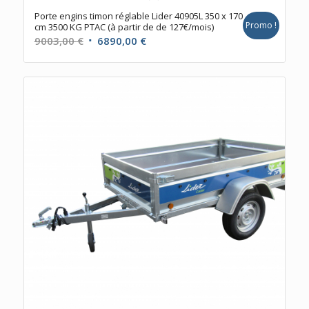
Porte engins timon réglable Lider 40905L 350 x 170
Promo !
cm 3500 KG PTAC (à partir de de 127€/mois)
Le
Le
9003,00
€
6890,00
€
prix
prix
initial
actuel
était :
est :
9003,00 €.
6890,00 €.