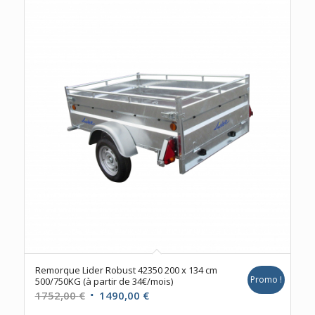
Remorque Lider Robust 42350 200 x 134 cm
Promo !
500/750KG (à partir de 34€/mois)
Le
Le
1752,00
€
1490,00
€
prix
prix