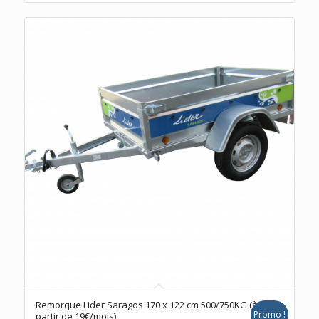
initial
actuel
était :
est :
1752,00 €.
1490,00 €.
Remorque Lider Saragos 170 x 122 cm 500/750KG (à
Promo !
partir de 19€/mois)