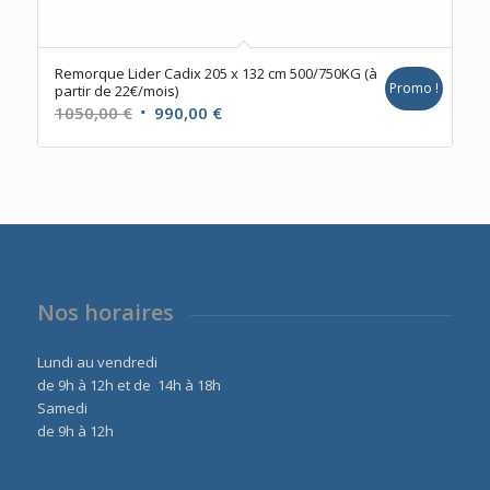
Remorque Lider Cadix 205 x 132 cm 500/750KG (à
Promo !
partir de 22€/mois)
Le
Le
1050,00
€
990,00
€
prix
prix
initial
actuel
était :
est :
1050,00 €.
990,00 €.
Nos horaires
Lundi au vendredi
de 9h à 12h et de 14h à 18h
Samedi
de 9h à 12h