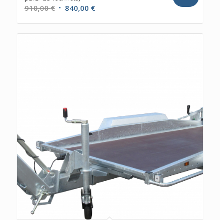
Le
Le
910,00
€
840,00
€
prix
prix
initial
actuel
était :
est :
910,00 €.
840,00 €.