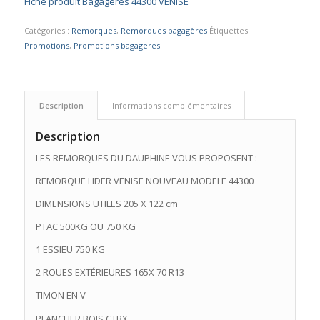
Fiche produit Bagagères 44300 VENISE
était :
est :
990,00 €.
920,00 €.
Catégories :
Remorques
,
Remorques bagagères
Étiquettes :
Promotions
,
Promotions bagageres
Description
Informations complémentaires
Description
LES REMORQUES DU DAUPHINE VOUS PROPOSENT :
REMORQUE LIDER VENISE NOUVEAU MODELE 44300
DIMENSIONS UTILES 205 X 122 cm
PTAC 500KG OU 750 KG
1 ESSIEU 750 KG
2 ROUES EXTÉRIEURES 165X 70 R13
TIMON EN V
PLANCHER BOIS CTBX