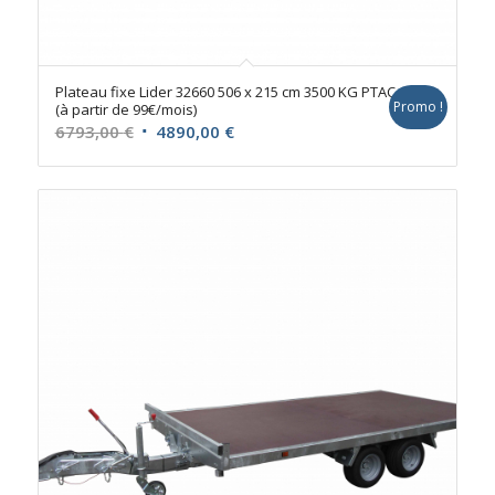
Plateau fixe Lider 32660 506 x 215 cm 3500 KG PTAC
Promo !
(à partir de 99€/mois)
Le
Le
6793,00
€
4890,00
€
prix
prix
initial
actuel
était :
est :
6793,00 €.
4890,00 €.