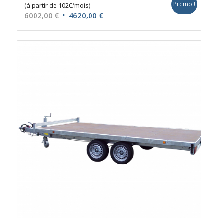
Promo !
(à partir de 102€/mois)
Le
Le
6002,00
€
4620,00
€
prix
prix
initial
actuel
était :
est :
6002,00 €.
4620,00 €.