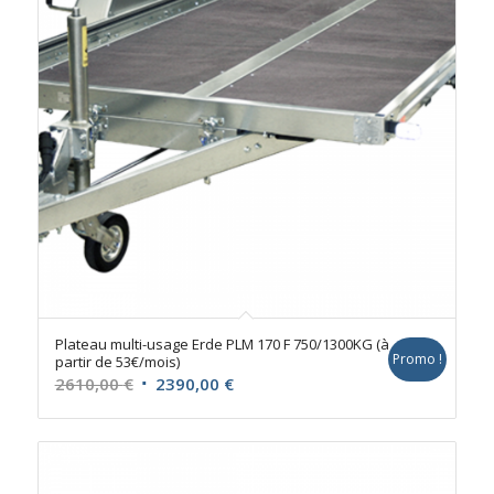
Plateau multi-usage Erde PLM 170 F 750/1300KG (à
Promo !
partir de 53€/mois)
Le
Le
2610,00
€
2390,00
€
prix
prix
initial
actuel
était :
est :
2610,00 €.
2390,00 €.