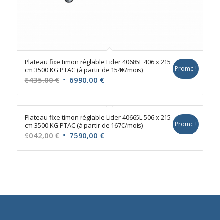
Plateau fixe timon réglable Lider 40685L 406 x 215
Promo !
cm 3500 KG PTAC (à partir de 154€/mois)
Le
Le
8435,00
€
6990,00
€
prix
prix
initial
actuel
était :
est :
Plateau fixe timon réglable Lider 40665L 506 x 215
Promo !
cm 3500 KG PTAC (à partir de 167€/mois)
8435,00 €.
6990,00 €.
Le
Le
9042,00
€
7590,00
€
prix
prix
initial
actuel
était :
est :
9042,00 €.
7590,00 €.