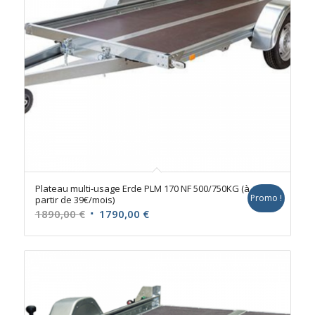
Plateau multi-usage Erde PLM 170 NF 500/750KG (à
Promo !
partir de 39€/mois)
Le
Le
1890,00
€
1790,00
€
prix
prix
initial
actuel
était :
est :
1890,00 €.
1790,00 €.