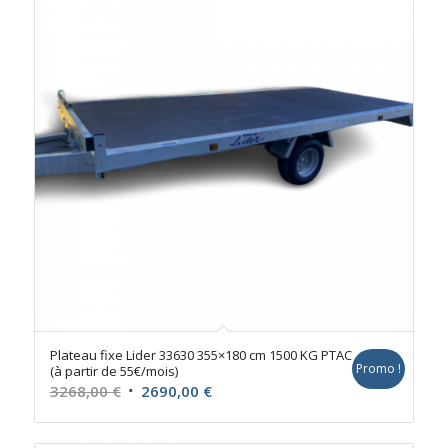
Plateau fixe Lider 33630 355×180 cm 1500 KG PTAC
Promo !
(à partir de 55€/mois)
Le
Le
3268,00
€
2690,00
€
prix
prix
initial
actuel