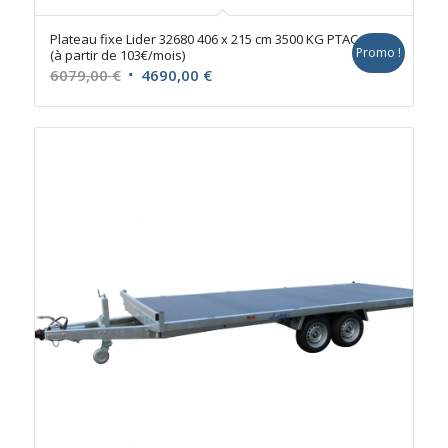
Plateau fixe Lider 32680 406 x 215 cm 3500 KG PTAC
Promo !
(à partir de 103€/mois)
Le
Le
6079,00
€
4690,00
€
prix
prix
initial
actuel
était :
est :
6079,00 €.
4690,00 €.