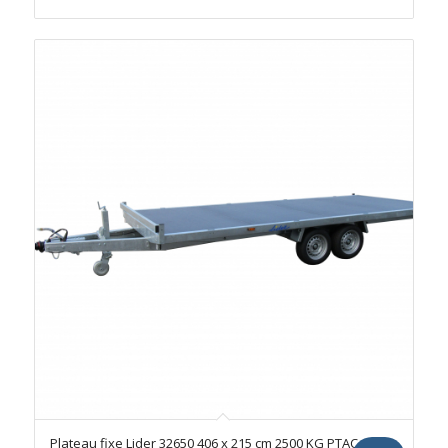
prix
prix
initial
actuel
était :
est :
3948,00 €.
3290,00 €.
Plateau fixe Lider 32650 406 x 215 cm 2500 KG PTAC