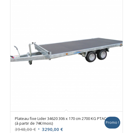
était :
est :
3268,00 €.
2690,00 €.
Plateau fixe Lider 34620 306 x 170 cm 2700 KG PTAC
Promo !
(à partir de 74€/mois)
Le
Le
3948,00
€
3290,00
€