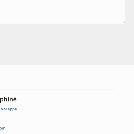
phiné
0 Voreppe
com