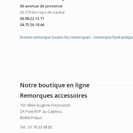
66 avenue de provence
26 270 les reys de saulce
06.98.22.13.71
04.75.56.19.46
Drome remorque toutes les remorques : remorque hydrauliqu
Notre boutique en ligne
Remorques accessoires
155 Allée Eugène Freyssinet
ZA Pole BTP au Capitou.
83600 Fréjus
Tél : 07 78 33 98 85