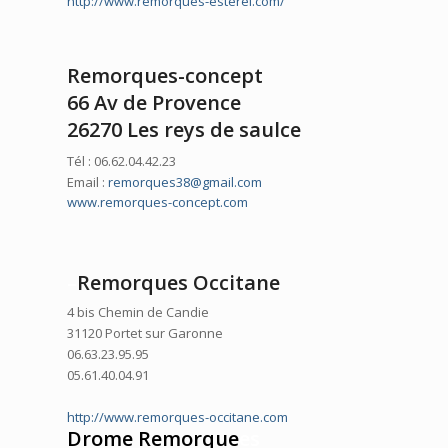
http://www.remorques-esterel.com/
Remorques-concept
66 Av de Provence
26270 Les reys de saulce
Tél : 06.62.04.42.23
Email :
remorques38@gmail.com
www.remorques-concept.com
–
Remorques Occitane
4 bis Chemin de Candie
31120 Portet sur Garonne
06.63.23.95.95
05.61.40.04.91
http://www.remorques-occitane.com
Drome Remorque
es