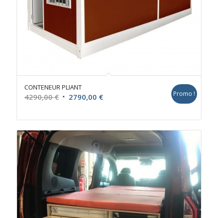
CONTENEUR PLIANT
Promo !
Le
Le
4290,00
€
2790,00
€
prix
prix
initial
actuel
était :
est :
4290,00 €.
2790,00 €.