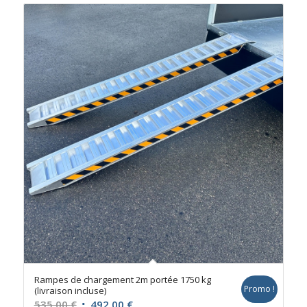
Rampes de chargement 2m portée 1750 kg
Promo !
(livraison incluse)
Le
Le
535,00
€
492,00
€