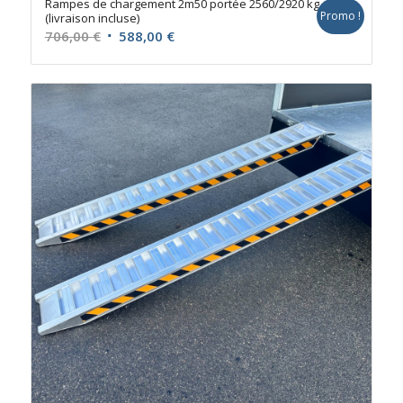
Rampes de chargement 2m50 portée 2560/2920 kg
Promo !
(livraison incluse)
Le
Le
706,00
€
588,00
€
prix
prix
initial
actuel
était :
est :
706,00 €.
588,00 €.