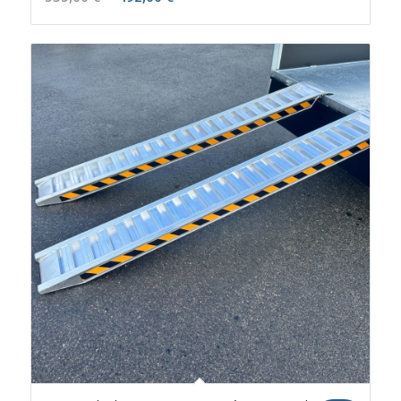
prix
prix
initial
actuel
était :
est :
535,00 €.
492,00 €.