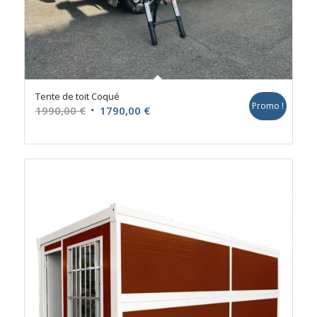
Tente de toit Coqué
Promo !
Le
Le
1990,00
€
1790,00
€
prix
prix
initial
actuel
était :
est :
1990,00 €.
1790,00 €.