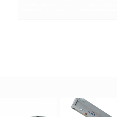
Déchèterie, Plateau roue dessous, Lider 40665L, Plateau Li
plateau basculant, Basculement hydraulique, Timon réglabl