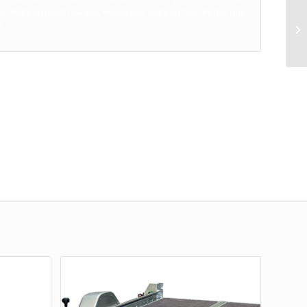
der, Plateau multi usages, Remorque plateau fixe, Remorque
e