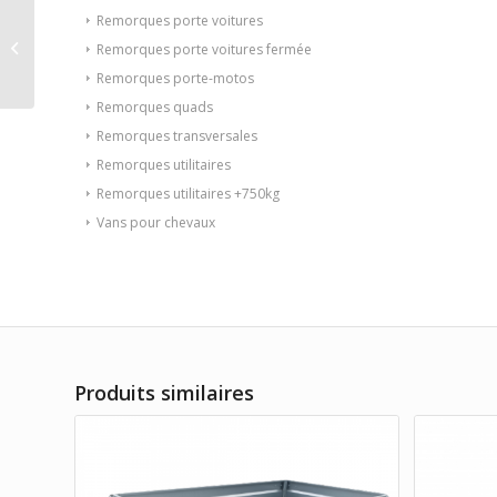
Plateau fixe Lider
Remorques porte voitures
32660 506 x 215 cm
Remorques porte voitures fermée
3500 KG PTAC (à partir
Remorques porte-motos
de 99€/mois...
Remorques quads
Remorques transversales
Remorques utilitaires
Remorques utilitaires +750kg
Vans pour chevaux
Produits similaires