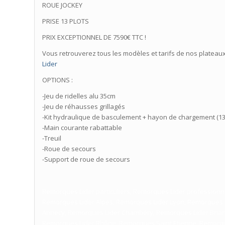
ROUE JOCKEY
PRISE 13 PLOTS
PRIX EXCEPTIONNEL DE 7590€ TTC !
Vous retrouverez tous les modèles et tarifs de nos plateaux f
Lider
OPTIONS :
-Jeu de ridelles alu 35cm
-Jeu de réhausses grillagés
-Kit hydraulique de basculement + hayon de chargement (13
-Main courante rabattable
-Treuil
-Roue de secours
-Support de roue de secours
Remorques Lider particuliers, Remorques Lider professionn
Remorques Lider Alpes, Remorques Lider Lyon, Remorques
Annecy, Remorques Lider Chambéry, Remorques Lider Brian
Remorques Lider Rhône, Remorques Saint Etienne, Remorqu