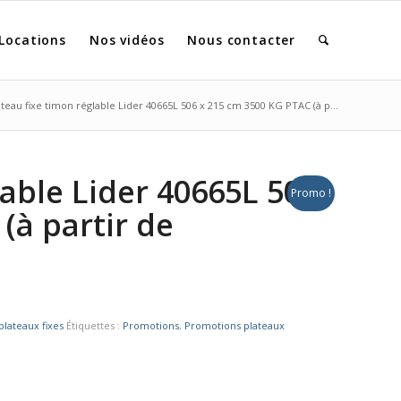
Locations
Nos vidéos
Nous contacter
ateau fixe timon réglable Lider 40665L 506 x 215 cm 3500 KG PTAC (à p...
lable Lider 40665L 506
Promo !
(à partir de
lateaux fixes
Étiquettes :
Promotions
,
Promotions plateaux