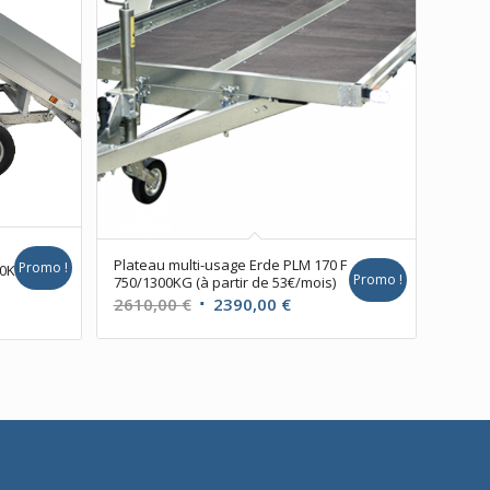
Plateau multi-usage Erde PLM 170 F
Promo !
00KG
Promo !
750/1300KG (à partir de 53€/mois)
Le
Le
2610,00
€
2390,00
€
prix
prix
initial
actuel
l
était :
est :
2610,00 €.
2390,00 €.
00 €.