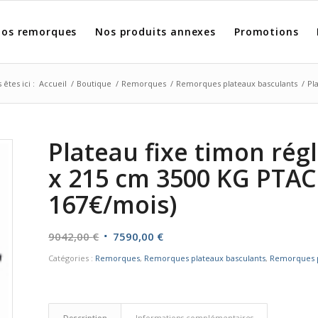
os remorques
Nos produits annexes
Promotions
 êtes ici :
Accueil
/
Boutique
/
Remorques
/
Remorques plateaux basculants
/
Pl
Plateau fixe timon rég
x 215 cm 3500 KG PTAC 
167€/mois)
Le
Le
9042,00
€
7590,00
€
prix
prix
Catégories :
Remorques
,
Remorques plateaux basculants
,
Remorques p
initial
actuel
était :
est :
9042,00 €.
7590,00 €.
Description
Informations complémentaires