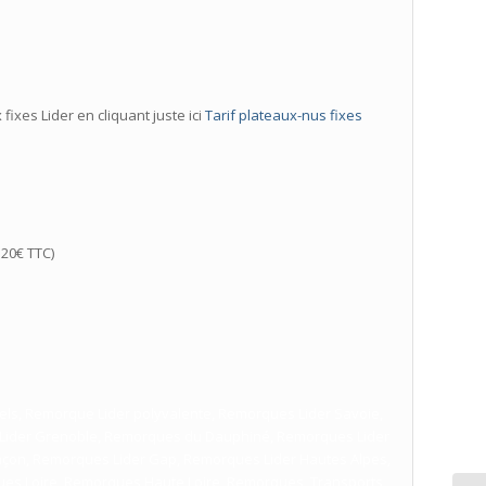
ixes Lider en cliquant juste ici
Tarif plateaux-nus fixes
20€ TTC)
els, Remorque Lider polyvalente, Remorques Lider Savoie,
 Lider Grenoble, Remorques du Dauphiné, Remorques Lider
çon, Remorques Lider Gap, Remorques Lider Hautes Alpes,
es Loire, Remorques Haute Loire, Remorques, Transports,