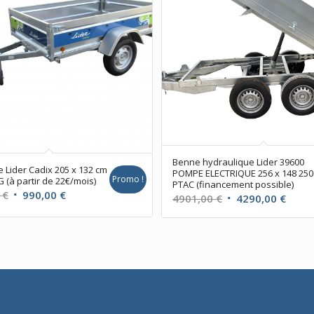
Benne hydraulique Lider 39600
Lider Cadix 205 x 132 cm
POMPE ELECTRIQUE 256 x 148 25
Promo !
 (à partir de 22€/mois)
PTAC (financement possible)
Le
Le
0
€
990,00
€
Le
Le
4901,00
€
4290,00
€
prix
prix
prix
prix
initial
actuel
initial
actue
était :
est :
était :
est :
1050,00 €.
990,00 €.
4901,00 €.
4290,