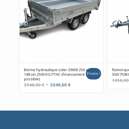
Benne hydraulique Lider 39600 256 x
Remorque 
Promo !
148 cm 2500 KG PTAC (financement
500/750KG
possible)
1050,0
Le
Le
3948,00
€
3349,00
€
prix
prix
initial
actuel
était :
est :
3948,00 €.
3349,00 €.