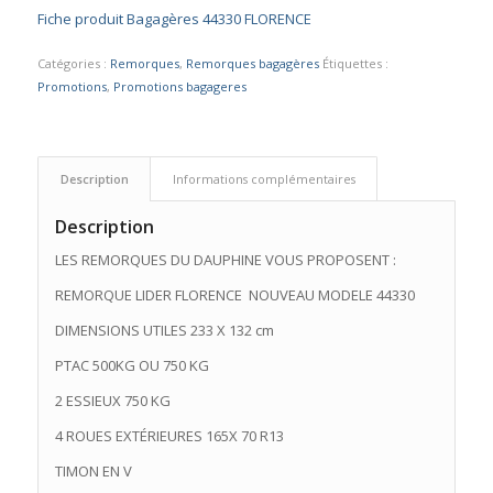
Fiche produit Bagagères 44330 FLORENCE
était :
est :
1390,00 €.
1320,00 €.
Catégories :
Remorques
,
Remorques bagagères
Étiquettes :
Promotions
,
Promotions bagageres
Description
Informations complémentaires
Description
LES REMORQUES DU DAUPHINE VOUS PROPOSENT :
REMORQUE LIDER FLORENCE NOUVEAU MODELE 44330
DIMENSIONS UTILES 233 X 132 cm
PTAC 500KG OU 750 KG
2 ESSIEUX 750 KG
4 ROUES EXTÉRIEURES 165X 70 R13
TIMON EN V