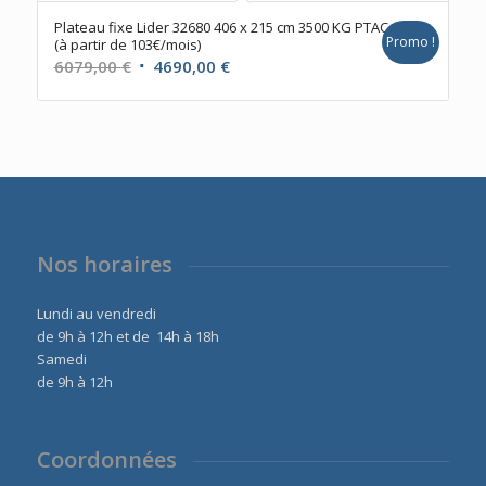
Plateau fixe Lider 32680 406 x 215 cm 3500 KG PTAC
Promo !
(à partir de 103€/mois)
Le
Le
6079,00
€
4690,00
€
prix
prix
initial
actuel
était :
est :
6079,00 €.
4690,00 €.
Nos horaires
Lundi au vendredi
de 9h à 12h et de 14h à 18h
Samedi
de 9h à 12h
Coordonnées