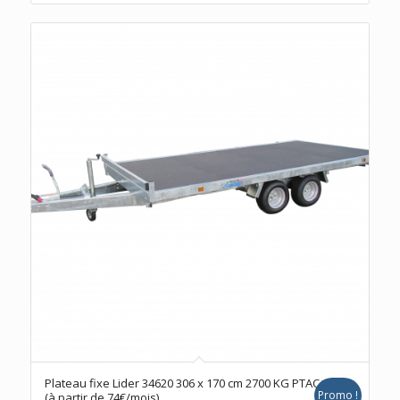
initial
actuel
était :
est :
2858,00 €.
2290,00 €.
Plateau fixe Lider 34620 306 x 170 cm 2700 KG PTAC
Promo !
(à partir de 74€/mois)