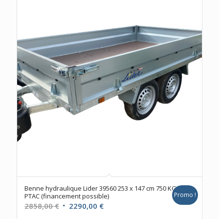
était :
est :
1939,00 €.
1680,00 €.
Benne hydraulique Lider 39560 253 x 147 cm 750 KG
Promo !
PTAC (financement possible)
Le
Le
2858,00
€
2290,00
€
prix
prix