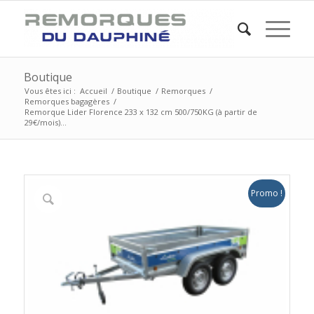
Boutique
Vous êtes ici :
Accueil
/
Boutique
/
Remorques
/
Remorques bagagères
/
Remorque Lider Florence 233 x 132 cm 500/750KG (à partir de
29€/mois)...
Promo !