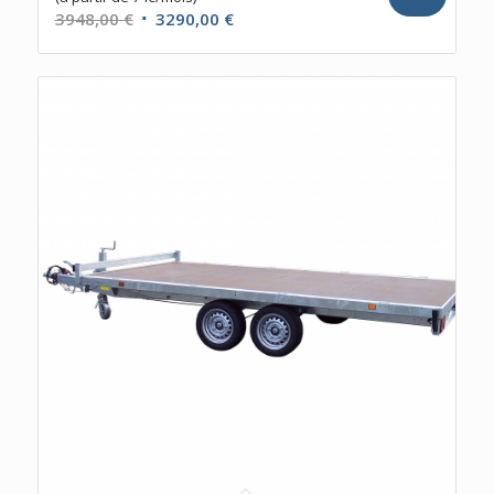
Le
Le
3948,00
€
3290,00
€
prix
prix
initial
actuel
était :
est :
3948,00 €.
3290,00 €.