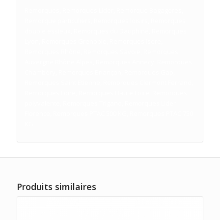
Remorques, Remorques Lider, Remorque Bagageres,
Remorque particuliers, Remorques loisirs, Remorques
double essieux, Remorques du Dauphiné, Remorques
Lyon, Remorques Grenoble, Remorques Isere,
Remorques Rhône, Remorques Savoie, Remorques
Auvergne Rhône Alpes, Remorques Annecy, Remorques
Chambéry, Remorques Briançon, Remorques Gap,
Remorques Saint Etienne, Remorques Clermont Ferrand,
Remorques Loire, Remorques Haute Loire, Remorques
polyvalente, Remorques Trigano, Remorques Lider
Florence, Remorques PTAC 500 KG, Remorques PTAC 750
KG
Produits similaires