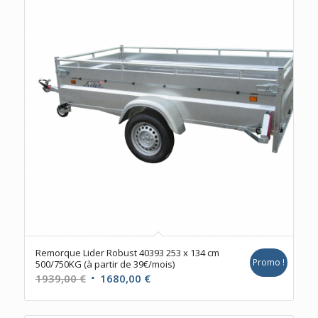
Remorque Lider Robust 40393 253 x 134 cm
Promo !
500/750KG (à partir de 39€/mois)
Le
Le
1939,00
€
1680,00
€
prix
prix
initial
actuel