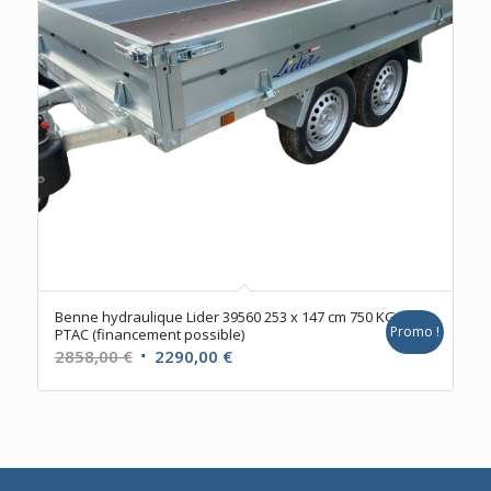
Benne hydraulique Lider 39560 253 x 147 cm 750 KG
Promo !
PTAC (financement possible)
Le
Le
2858,00
€
2290,00
€
prix
prix
initial
actuel
était :
est :
2858,00 €.
2290,00 €.