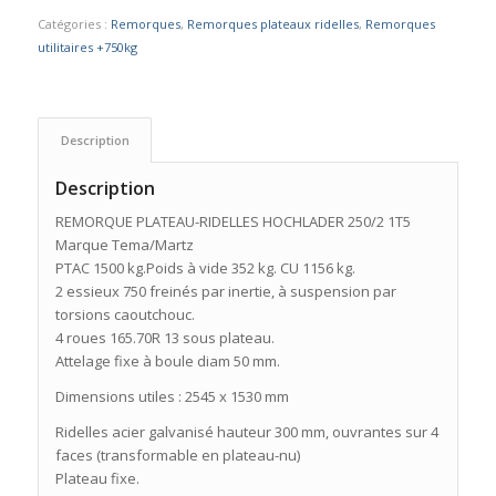
Catégories :
Remorques
,
Remorques plateaux ridelles
,
Remorques
utilitaires +750kg
Description
Description
REMORQUE PLATEAU-RIDELLES HOCHLADER 250/2 1T5
Marque Tema/Martz
PTAC 1500 kg.Poids à vide 352 kg. CU 1156 kg.
2 essieux 750 freinés par inertie, à suspension par
torsions caoutchouc.
4 roues 165.70R 13 sous plateau.
Attelage fixe à boule diam 50 mm.
Dimensions utiles : 2545 x 1530 mm
Ridelles acier galvanisé hauteur 300 mm, ouvrantes sur 4
faces (transformable en plateau-nu)
Plateau fixe.