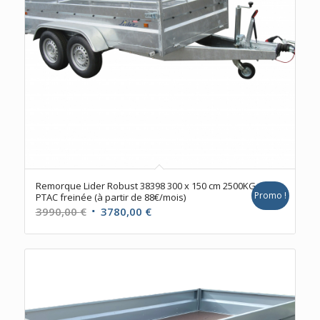
Remorque Lider Robust 38398 300 x 150 cm 2500KG
Promo !
PTAC freinée (à partir de 88€/mois)
Le
Le
3990,00
€
3780,00
€
prix
prix
initial
actuel
était :
est :
3990,00 €.
3780,00 €.