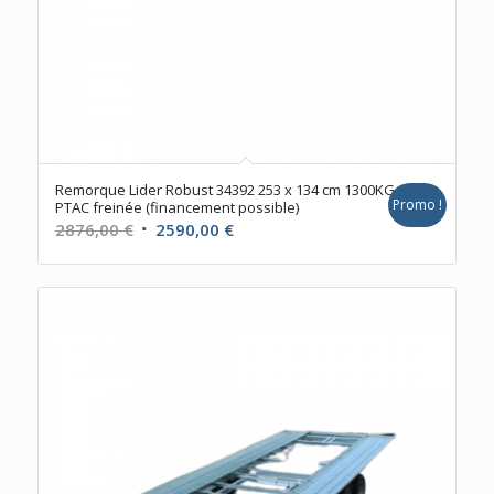
Remorque Lider Robust 34392 253 x 134 cm 1300KG
Promo !
PTAC freinée (financement possible)
Le
Le
2876,00
€
2590,00
€
prix
prix
initial
actuel
était :
est :
2876,00 €.
2590,00 €.