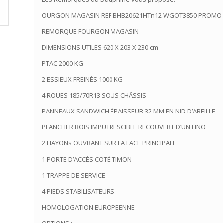
OURGON MAGASIN REF BHB20621HTn12 WGOT3850 PROMO 
REMORQUE FOURGON MAGASIN
DIMENSIONS UTILES 620 X 203 X 230 cm
PTAC 2000 KG
2 ESSIEUX FREINÉS 1000 KG
4 ROUES 185/70R13 SOUS CHÂSSIS
PANNEAUX SANDWICH ÉPAISSEUR 32 MM EN NID D’ABEILLE
PLANCHER BOIS IMPUTRESCIBLE RECOUVERT D’UN LINO
2 HAYONs OUVRANT SUR LA FACE PRINCIPALE
1 PORTE D’ACCÈS COTÉ TIMON
1 TRAPPE DE SERVICE
4 PIEDS STABILISATEURS
HOMOLOGATION EUROPEENNE
OPTIONS :