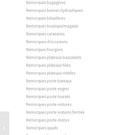
Remorques bagagères
Remorques bennes hydrauliques
Remorques bétaillères
Remorques boutique/magasin
Remorques caravanes
Remorques d'occasions
Remorques fourgons
Remorques plateaux basculants
Remorques plateaux fixes
Remorques plateaux ridelles
Remorques porte bateaux
Remorques porte engins
Remorques porte tourets
Remorques porte voitures
Remorques porte voitures fermée
Remorques porte-motos
VIDEO DE
PRESENTATION
Remorques quads
PORTES VELOS