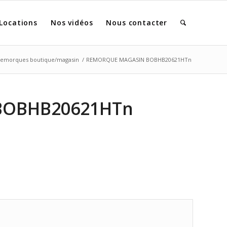
Locations
Nos vidéos
Nous contacter
emorques boutique/magasin
/
REMORQUE MAGASIN BOBHB20621HTn
BOBHB20621HTn