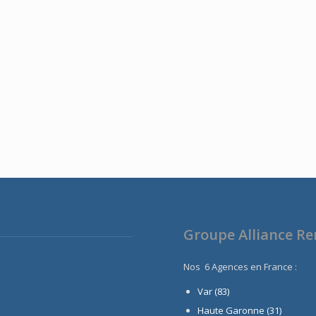
Groupe Alliance R
Nos 6 Agences en France :
Var (83)
Haute Garonne (31)