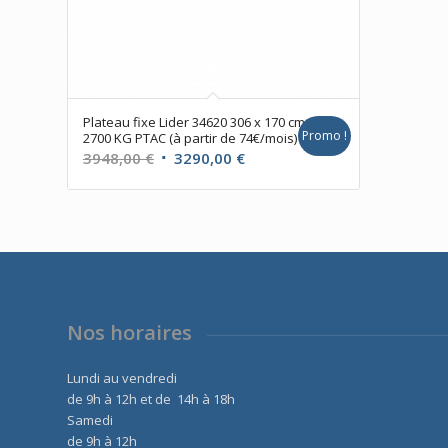
Plateau fixe Lider 34620 306 x 170 cm
Promo !
2700 KG PTAC (à partir de 74€/mois)
Le
Le
3948,00
€
3290,00
€
prix
prix
initial
actuel
était :
est :
3948,00 €.
3290,00 €.
Nos horaires
Lundi au vendredi
de 9h à 12h et de 14h à 18h
Samedi
de 9h à 12h