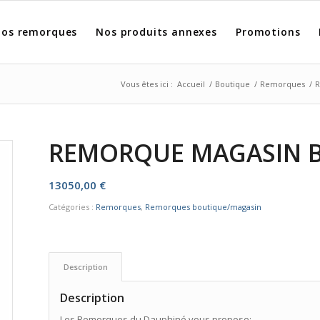
os remorques
Nos produits annexes
Promotions
Vous êtes ici :
Accueil
/
Boutique
/
Remorques
/
R
REMORQUE MAGASIN 
13050,00
€
Catégories :
Remorques
,
Remorques boutique/magasin
Description
Description
Les Remorques du Dauphiné vous propose: