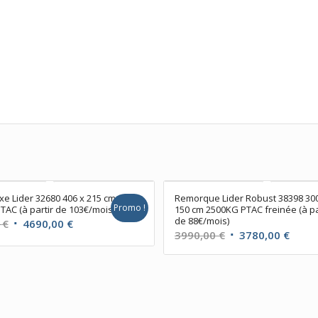
ixe Lider 32680 406 x 215 cm
Remorque Lider Robust 38398 30
Promo !
TAC (à partir de 103€/mois)
150 cm 2500KG PTAC freinée (à pa
de 88€/mois)
Le
Le
0
€
4690,00
€
Le
Le
3990,00
€
3780,00
€
prix
prix
prix
prix
initial
actuel
initial
actue
était :
est :
était :
est :
6079,00 €.
4690,00 €.
3990,00 €.
3780,