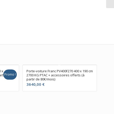
0 x
Porte-voiture Franc PV400F270 400 x 190 cm
Promo !
rtir
2700 KG PTAC + accessoires offerts (à
partir de 80€/mois)
3640,00
€
l
00 €.