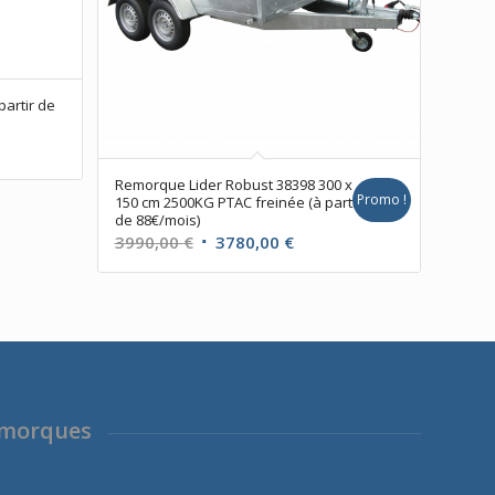
partir de
Remorque Lider Robust 38398 300 x
Promo !
150 cm 2500KG PTAC freinée (à partir
de 88€/mois)
Le
Le
3990,00
€
3780,00
€
prix
prix
initial
actuel
était :
est :
3990,00 €.
3780,00 €.
emorques