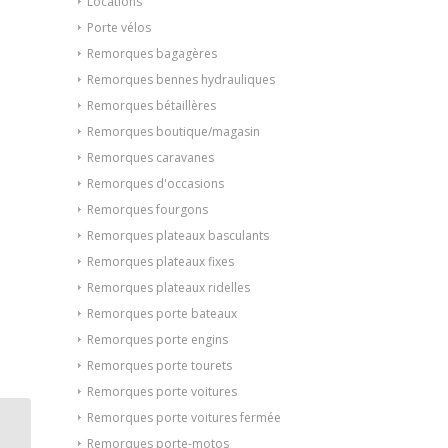
Locations
Porte vélos
Remorques bagagères
Remorques bennes hydrauliques
Remorques bétaillères
Remorques boutique/magasin
Remorques caravanes
Remorques d'occasions
Remorques fourgons
Remorques plateaux basculants
Remorques plateaux fixes
Remorques plateaux ridelles
Remorques porte bateaux
Remorques porte engins
Remorques porte tourets
Remorques porte voitures
Remorques porte voitures fermée
Benne hydraulique
Remorques porte-motos
Lider 39600 POMPE