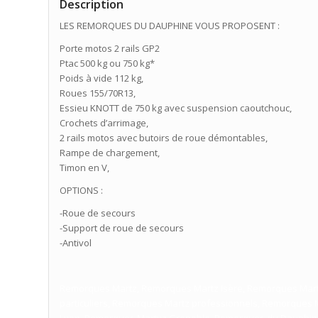
Description
LES REMORQUES DU DAUPHINE VOUS PROPOSENT :
Porte motos 2 rails GP2
Ptac 500 kg ou 750 kg*
Poids à vide 112 kg,
Roues 155/70R13,
Essieu KNOTT de 750 kg avec suspension caoutchouc,
Crochets d’arrimage,
2 rails motos avec butoirs de roue démontables,
Rampe de chargement,
Timon en V,
OPTIONS :
-Roue de secours
-Support de roue de secours
-Antivol
Remorques Martz, Remorques Martz Isère, Remorques Mar
particuliers, Remorques Martz professionnels, Remorques