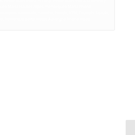
é, Remorques Martz Annecy, Remorques Martz Chambéry,
ues Martz Hautes Alpes, Remorques Martz Rhône,
te-motos, Kawasaki, Yamaha, Honda, KTM, Triumph, Suzuki,
ie, Remorque porte motos Auvergne Rhône Alpes