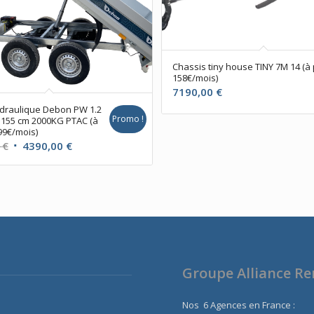
Chassis tiny house TINY 7M 14 (à 
158€/mois)
7190,00
€
draulique Debon PW 1.2
Promo !
 155 cm 2000KG PTAC (à
99€/mois)
Le
Le
0
€
4390,00
€
prix
prix
initial
actuel
était :
est :
4590,00 €.
4390,00 €.
Groupe Alliance R
Nos 6 Agences en France :