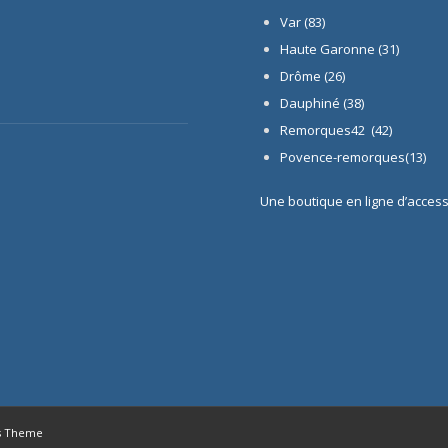
Var (83)
Haute Garonne (31)
Drôme (26)
Dauphiné
(38)
Remorques42 (42)
Povence-remorques(13)
Une boutique en ligne d’acces
s Theme