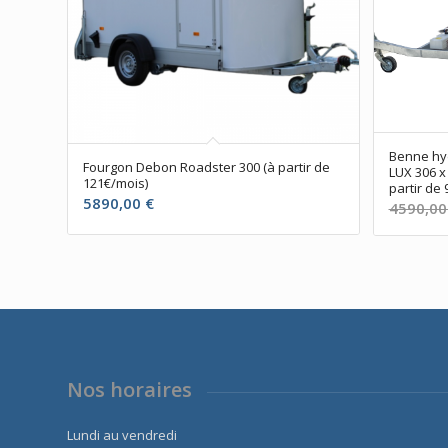
Benne hy
Fourgon Debon Roadster 300 (à partir de
LUX 306 x
121€/mois)
partir de 
5890,00
€
4590,0
Nos horaires
Lundi au vendredi