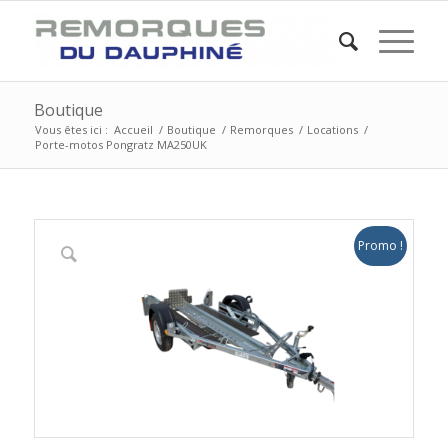
Boutique
Vous êtes ici :
Accueil
/
Boutique
/
Remorques
/
Locations
/
Porte-motos Pongratz MA250UK
Promo !