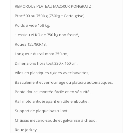
REMORQUE PLATEAU MA250UK PONGRATZ
Ptac 500 ou 750 kg (750kg = Carte grise)
Poids à vide 158 kg,
1 essieu ALKO de 750 kg non freiné,
Roues 155/80R13,
Longueur du rail moto 250 cm,
Dimensions hors tout 330 x 160 cm,
Ailes en plastiques rigides avec bavettes,
Basculement et verrouillage du plateau automatiques,
Pente douce, montée facile et en sécurité,
Rail moto antidérapant en tôle emboutie,
Support de plaque basculant
Châssis mécano-soudé et galvanisé à chaud,
Roue jockey