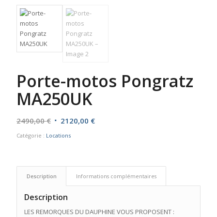
Porte-motos Pongratz
MA250UK
Le
Le
2490,00
€
2120,00
€
prix
prix
Catégorie :
Locations
initial
actuel
était :
est :
2490,00 €.
2120,00 €.
Description
Informations complémentaires
Description
LES REMORQUES DU DAUPHINE VOUS PROPOSENT :