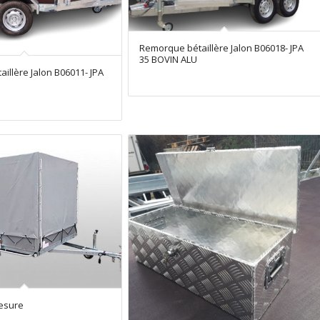
Remorque bétaillère Jalon B06018- JPA
35 BOVIN ALU
illère Jalon B06011- JPA
esure