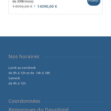
Promo !
de 309€/mois)
14790,00 €.
14290,00 €.
Le
Le
14990,00
€
14390,00
€
prix
prix
initial
actuel
était :
est :
14990,00 €.
14390,00 €.
Nos horaires
Lundi au vendredi
de 9h à 12h et de 14h à 18h
Samedi
de 9h à 12h
Coordonnées
Remorques du Dauphiné