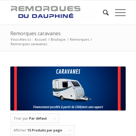
Remorques caravanes
Vous êtes ici :
Accueil
/
Boutique
/
Remorques
/
Remorques caravanes
Trier par
Par défaut
Afficher
15 Produits par page