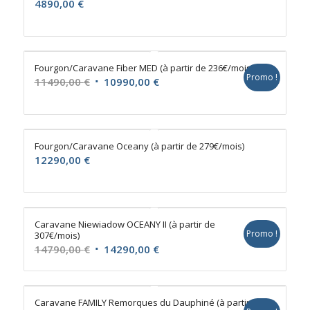
4890,00
€
Fourgon/Caravane Fiber MED (à partir de 236€/mois)
Promo !
Le
Le
11490,00
€
10990,00
€
prix
prix
initial
actuel
était :
est :
Fourgon/Caravane Oceany (à partir de 279€/mois)
11490,00 €.
10990,00 €.
12290,00
€
Caravane Niewiadow OCEANY II (à partir de
Promo !
307€/mois)
Le
Le
14790,00
€
14290,00
€
prix
prix
initial
actuel
était :
est :
Caravane FAMILY Remorques du Dauphiné (à partir