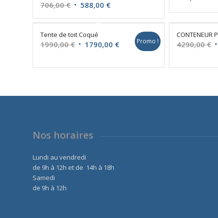
Le
Le
706,00
€
588,00
€
prix
prix
initial
actuel
Tente de toit Coqué
CONTENEUR P
était :
est :
Promo !
Le
Le
L
1990,00
€
1790,00
€
4290,00
€
706,00 €.
588,00 €.
prix
prix
p
initial
actuel
i
était :
est :
é
1990,00 €.
1790,00 €.
4
Nos horaires
Lundi au vendredi
de 9h à 12h et de 14h à 18h
Samedi
de 9h à 12h