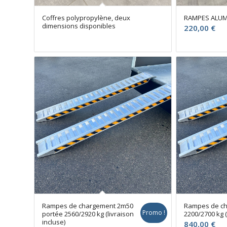
Coffres polypropylène, deux
RAMPES ALUM
dimensions disponibles
220,00
€
Rampes de chargement 2m50
Rampes de ch
Promo !
portée 2560/2920 kg (livraison
2200/2700 kg (
incluse)
840,00
€