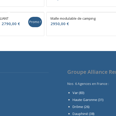
LIANT
Malle modulable de camping
Promo !
e
Le
2790,00
€
2950,00
€
rix
prix
nitial
actuel
tait :
est :
290,00 €.
2790,00 €.
Groupe Alliance R
Nos 6 Agences en France :
Var (83)
Haute Garonne (31)
Drôme (26)
Dauphiné
(38)