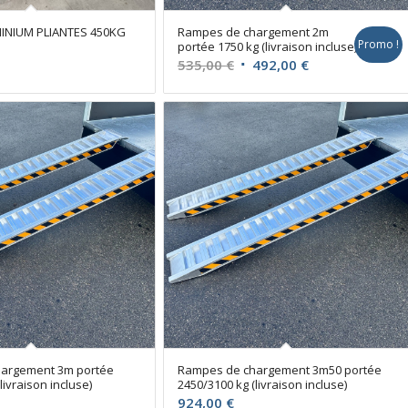
INIUM PLIANTES 450KG
Rampes de chargement 2m
Promo !
portée 1750 kg (livraison incluse)
Le
Le
535,00
€
492,00
€
prix
prix
initial
actuel
était :
est :
535,00 €.
492,00 €.
argement 3m portée
Rampes de chargement 3m50 portée
livraison incluse)
2450/3100 kg (livraison incluse)
924,00
€