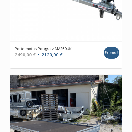
Porte-motos Pongratz MA250UK
Promo !
Le
Le
2490,00
€
2120,00
€
prix
prix
initial
actuel
était :
est :
2490,00 €.
2120,00 €.