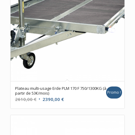
Plateau multi-usage Erde PLM 170 F 750/1300KG (à
Promo !
partir de 53€/mois)
Le
Le
2610,00
€
2390,00
€
prix
prix
initial
actuel
était :
est :
2610,00 €.
2390,00 €.