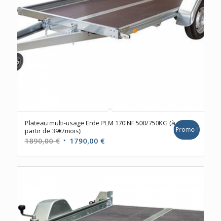
Plateau multi-usage Erde PLM 170 NF 500/750KG (à
Promo !
partir de 39€/mois)
Le
Le
1890,00
€
1790,00
€
prix
prix
initial
actuel
était :
est :
1890,00 €.
1790,00 €.