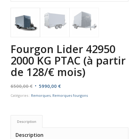
Fourgon Lider 42950
2000 KG PTAC (à partir
de 128/€ mois)
Le
Le
6500,00
€
5990,00
€
prix
prix
Catégories :
Remorques
,
Remorques fourgons
initial
actuel
était :
est :
6500,00 €.
5990,00 €.
Description
Description