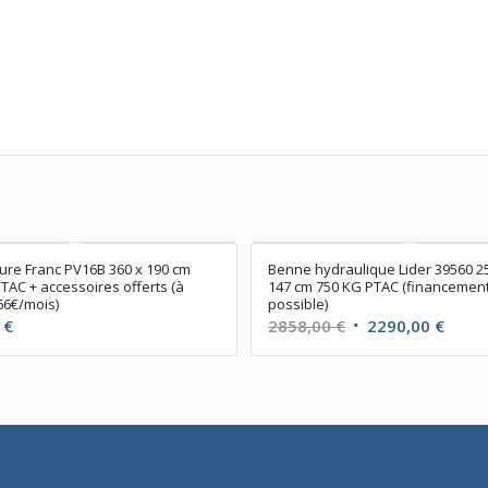
ture Franc PV16B 360 x 190 cm
Benne hydraulique Lider 39560 2
TAC + accessoires offerts (à
147 cm 750 KG PTAC (financemen
66€/mois)
possible)
Le
Le
0
€
2858,00
€
2290,00
€
prix
prix
initial
actue
était :
est :
2858,00 €.
2290,