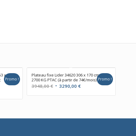
53 x
Plateau fixe Lider 34620 306 x 170 cm
Promo !
Promo !
t
2700 KG PTAC (à partir de 74€/mois)
Le
Le
3948,00
€
3290,00
€
prix
prix
initial
actuel
l
était :
est :
3948,00 €.
3290,00 €.
00 €.