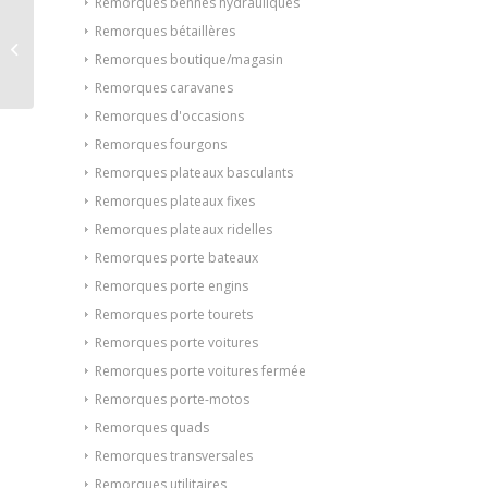
Remorques bennes hydrauliques
REMORQUE MAGASIN
Remorques bétaillères
BOBHB20521HTn
Remorques boutique/magasin
12WGOT 3850 (à partir
de 292€/mois)
Remorques caravanes
Remorques d'occasions
Remorques fourgons
Remorques plateaux basculants
Remorques plateaux fixes
Remorques plateaux ridelles
Remorques porte bateaux
Remorques porte engins
Remorques porte tourets
Remorques porte voitures
Remorques porte voitures fermée
Remorques porte-motos
Remorques quads
Remorques transversales
Remorques utilitaires