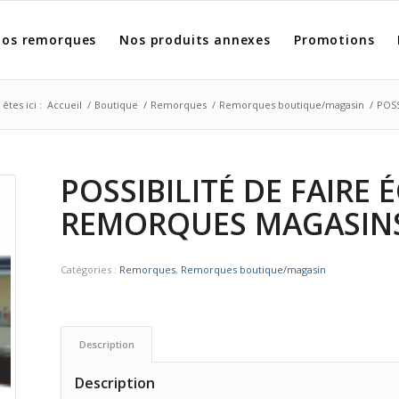
os remorques
Nos produits annexes
Promotions
êtes ici :
Accueil
/
Boutique
/
Remorques
/
Remorques boutique/magasin
/
POS
POSSIBILITÉ DE FAIRE
REMORQUES MAGASINS
Catégories :
Remorques
,
Remorques boutique/magasin
Description
Description