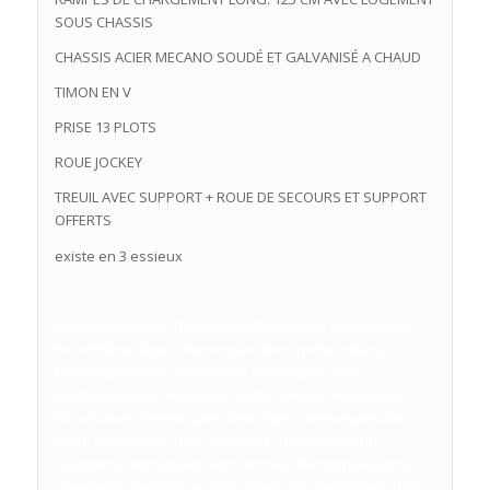
SOUS CHASSIS
CHASSIS ACIER MECANO SOUDÉ ET GALVANISÉ A CHAUD
TIMON EN V
PRISE 13 PLOTS
ROUE JOCKEY
TREUIL AVEC SUPPORT + ROUE DE SECOURS ET SUPPORT
OFFERTS
existe en 3 essieux
Remorques Boro, Remorques Boro Isère, Remorques
Boro Rhône Alpes, Remorques Boro porte voiture,
Remorques Boro particuliers, Remorques Boro
professionnels, Remorque porte voiture, Remorques
Boro Savoie, Remorques Boro Alpes, Remorques Boro
Lyon, Remorques Boro Grenoble, Remorques du
Dauphiné, Remorques Boro Annecy, Remorques Boro
Chambéry, Remorques Boro Briançon, Remorques Boro