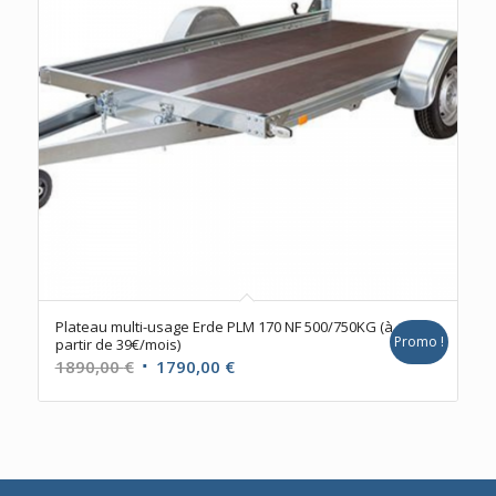
Plateau multi-usage Erde PLM 170 NF 500/750KG (à
Promo !
partir de 39€/mois)
Le
Le
1890,00
€
1790,00
€
prix
prix
initial
actuel
était :
est :
1890,00 €.
1790,00 €.