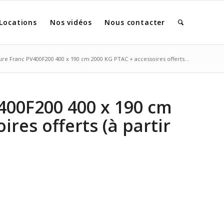
Locations
Nos vidéos
Nous contacter
ure Franc PV400F200 400 x 190 cm 2000 KG PTAC + accessoires offerts...
400F200 400 x 190 cm
res offerts (à partir