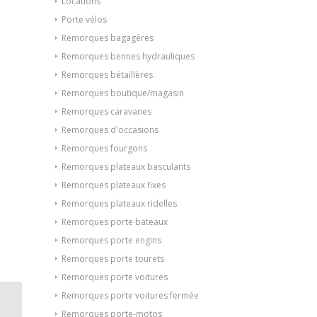
Locations
Porte vélos
Remorques bagagères
Remorques bennes hydrauliques
Remorques bétaillères
Remorques boutique/magasin
Remorques caravanes
Remorques d'occasions
Remorques fourgons
Remorques plateaux basculants
Remorques plateaux fixes
Remorques plateaux ridelles
Remorques porte bateaux
Remorques porte engins
Remorques porte tourets
Remorques porte voitures
Remorques porte voitures fermée
Porte voiture Franc
Remorques porte-motos
PV16B 360 x 190 cm