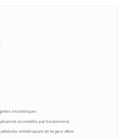
G
ignées excentriques
galvanisé assemblés par boulonnerie.
caillebotis antidérapant de largeur 48cm