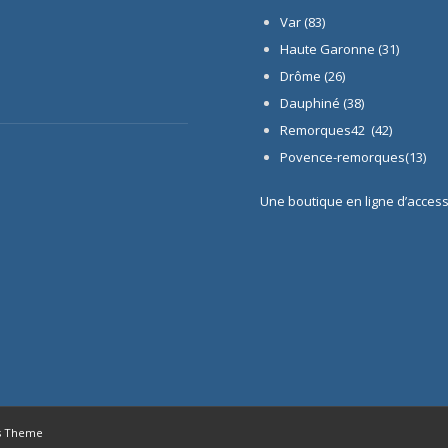
Var (83)
Haute Garonne (31)
Drôme (26)
Dauphiné
(38)
Remorques42 (42)
Povence-remorques(13)
Une boutique en ligne d’acces
s Theme