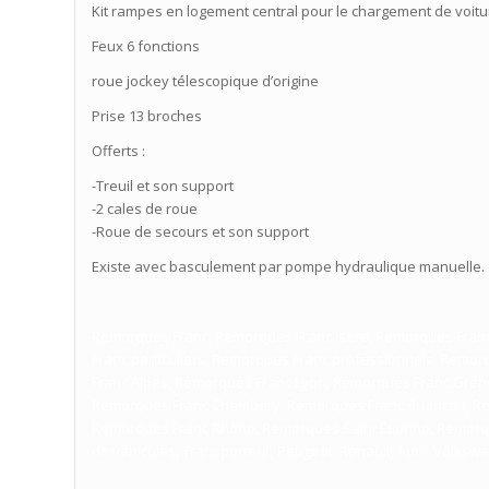
Kit rampes en logement central pour le chargement de voit
Feux 6 fonctions
roue jockey télescopique d’origine
Prise 13 broches
Offerts :
-Treuil et son support
-2 cales de roue
-Roue de secours et son support
Existe avec basculement par pompe hydraulique manuelle.
Remorques Franc, Remorques Franc Isère, Remorques Franc
Franc particuliers, Remorques Franc professionnels, Remo
Franc Alpes, Remorques Franc Lyon, Remorques Franc Gre
Remorques Franc Chambéry, Remorques Franc Briançon, Re
Remorques Franc Rhône, Remorques Saint Etienne, Remorqu
de véhicules, Transporteur, Peugeot, Renault, Audi, Volkswa