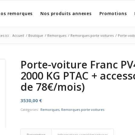
os remorques
Nos produits annexes
Promotions
es ici :
Accueil
/
Boutique
/
Remorques
/
Remorques porte voitures
/
Porte-voit
Porte-voiture Franc PV
2000 KG PTAC + accessoi
de 78€/mois)
3530,00
€
Catégories :
Remorques
,
Remorques porte voitures
Description
Informations complémentaires