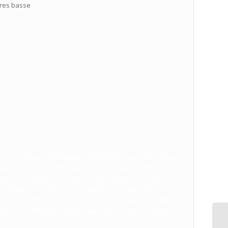
ures basse
 Rhône Alpes, Remorques Franc porte voiture, Remorques
rque porte voiture, Remorques Franc Savoie, Remorques
noble, Remorques du Dauphiné, Remorques Franc Annecy,
morques Franc Gap, Remorques Franc Hautes Alpes,
es Loire, Remorques Haute Loire, Remorques, Transports
gen, Fiat, Mercedes, Skoda, Opel, Dacia, Nissan, Citroën