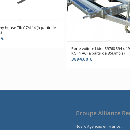
iny house TINY 7M 14 (à partir de
)
0
€
Porte voiture Lider 39760 394 x 1
KG PTAC (à partir de 86€/mois)
3894,00
€
Groupe Alliance R
Nos 6 Agences en France :