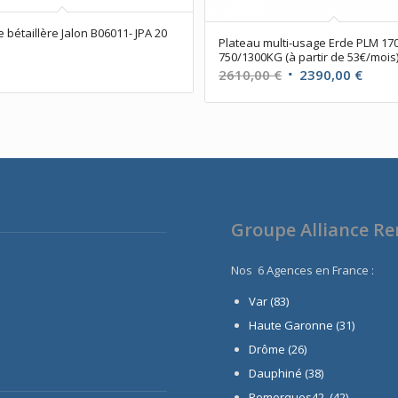
bétaillère Jalon B06011- JPA 20
Plateau multi-usage Erde PLM 170
750/1300KG (à partir de 53€/mois
Le
Le
2610,00
€
2390,00
€
prix
prix
initial
actue
était :
est :
2610,00 €.
2390,
Groupe Alliance R
Nos 6 Agences en France :
Var (83)
Haute Garonne (31)
Drôme (26)
Dauphiné
(38)
Remorques42 (42)