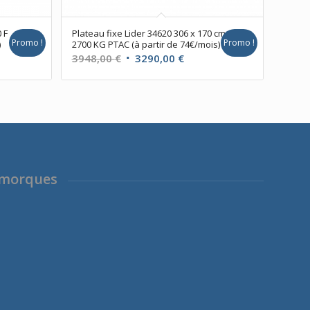
 F
Plateau fixe Lider 34620 306 x 170 cm
Promo !
Promo !
)
2700 KG PTAC (à partir de 74€/mois)
Le
Le
3948,00
€
3290,00
€
prix
prix
l
initial
actuel
était :
est :
00 €.
3948,00 €.
3290,00 €.
emorques