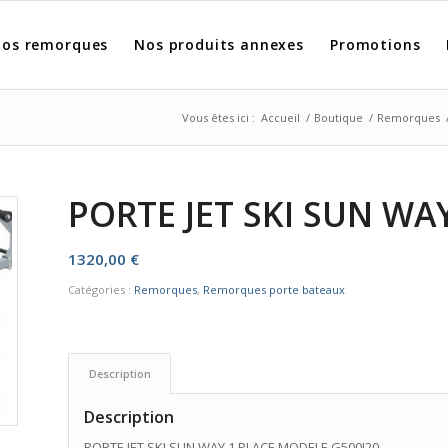
os remorques
Nos produits annexes
Promotions
Vous êtes ici :
Accueil
/
Boutique
/
Remorques
PORTE JET SKI SUN WAY
1320,00
€
Catégories :
Remorques
,
Remorques porte bateaux
Description
Description
PORTE JET SKI SUN WAY 1 PLACE MODELE G500J20