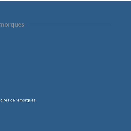
1890,00 €.
1790,00 €.
emorques
soires de remorques