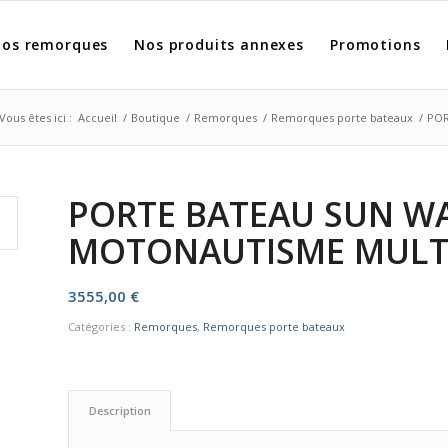
os remorques
Nos produits annexes
Promotions
Vous êtes ici :
Accueil
/
Boutique
/
Remorques
/
Remorques porte bateaux
/
POR
PORTE BATEAU SUN WA
MOTONAUTISME MULT
3555,00
€
Catégories :
Remorques
,
Remorques porte bateaux
Description