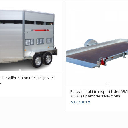
bétaillère Jalon B06018- JPA 35
U
Plateau multi-transport Lider AB
36830 (à partir de 114€/mois)
5173,00
€