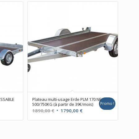
AISSABLE
Plateau multi-usage Erde PLM 170 NF
Promo !
500/750KG (à partir de 39€/mois)
Le
Le
1890,00
€
1790,00
€
prix
prix
initial
actuel
était :
est :