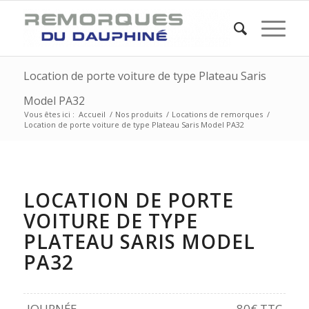
Location de porte voiture de type Plateau Saris
Model PA32
Vous êtes ici :
Accueil
/
Nos produits
/
Locations de remorques
/
Location de porte voiture de type Plateau Saris Model PA32
LOCATION DE PORTE
VOITURE DE TYPE
PLATEAU SARIS MODEL
PA32
JOURNÉE
80€ TTC