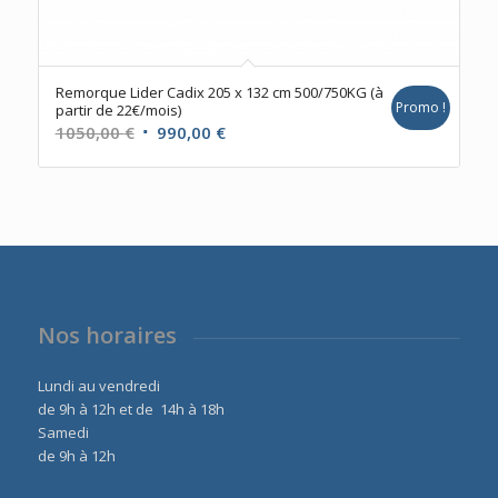
Remorque Lider Cadix 205 x 132 cm 500/750KG (à
Promo !
partir de 22€/mois)
Le
Le
1050,00
€
990,00
€
prix
prix
initial
actuel
était :
est :
1050,00 €.
990,00 €.
Nos horaires
Lundi au vendredi
de 9h à 12h et de 14h à 18h
Samedi
de 9h à 12h