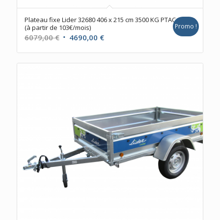
Plateau fixe Lider 32680 406 x 215 cm 3500 KG PTAC
Promo !
(à partir de 103€/mois)
Le
Le
6079,00
€
4690,00
€
prix
prix
initial
actuel
était :
est :
6079,00 €.
4690,00 €.