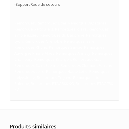
-Support Roue de secours
Remorques, Remorques Lider, Remorque Bagageres,
Remorque particuliers, Remorques loisirs, Remorques
simple essieu, Remorques du Dauphiné, Remorques
Lyon, Remorques Grenoble, Remorques Isere,
Remorques Rhône, Remorques Savoie, Remorques
Auvergne Rhône Alpes, Remorques Annecy, Remorques
Chambéry, Remorques Briançon, Remorques Gap,
Remorques Saint Etienne, Remorques Clermont Ferrand,
Remorques Loire, Remorques Haute Loire, Remorques
polyvalente, Remorques Trigano, Remorques Lider
Palerme, Remorques PTAC 500 KG, Remorques PTAC 750
KG
Produits similaires