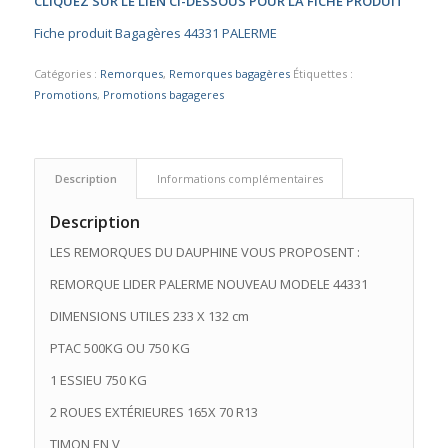
CLIQUEZ SUR LE LIEN CI-DESSOUS POUR LA FICHE PRODUIT
initial
actuel
Fiche produit Bagagères 44331 PALERME
était :
est :
1190,00 €.
1090,00 €.
Catégories :
Remorques
,
Remorques bagagères
Étiquettes :
Promotions
,
Promotions bagageres
Description
Informations complémentaires
Description
LES REMORQUES DU DAUPHINE VOUS PROPOSENT :
REMORQUE LIDER PALERME NOUVEAU MODELE 44331
DIMENSIONS UTILES 233 X 132 cm
PTAC 500KG OU 750 KG
1 ESSIEU 750 KG
2 ROUES EXTÉRIEURES 165X 70 R13
TIMON EN V