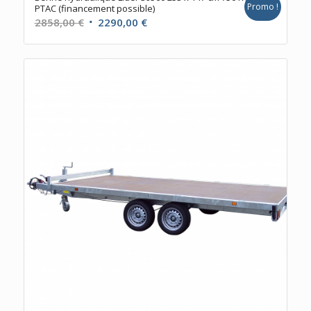
Promo !
PTAC (financement possible)
Le
Le
2858,00
€
2290,00
€
prix
prix
initial
actuel
était :
est :
2858,00 €.
2290,00 €.