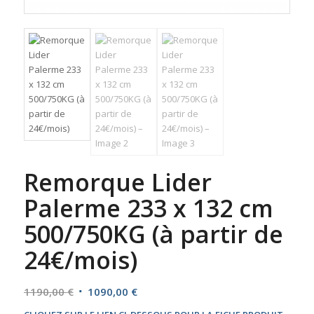
Remorque Lider
Palerme 233 x 132 cm
500/750KG (à partir de
24€/mois)
Le
Le
1190,00
€
1090,00
€
prix
prix