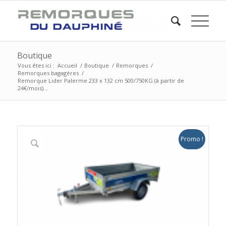
Boutique
Vous êtes ici :
Accueil
/
Boutique
/
Remorques
/
Remorques bagagères
/
Remorque Lider Palerme 233 x 132 cm 500/750KG (à partir de
24€/mois)...
Promo !