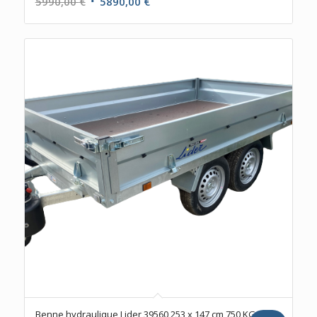
Le
Le
5990,00
€
5890,00
€
prix
prix
initial
actuel
était :
est :
5990,00 €.
5890,00 €.
Benne hydraulique Lider 39560 253 x 147 cm 750 KG