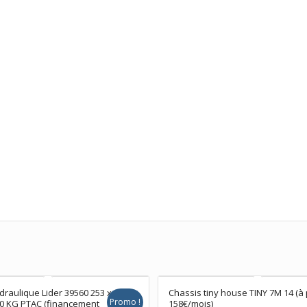
raulique Lider 39560 253 x
Chassis tiny house TINY 7M 14 (à 
Promo !
0 KG PTAC (financement
158€/mois)