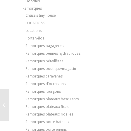
Hoodies
Remorques
Châssis tiny house
LOCATIONS
Locations
Porte vélos
Remorques bagagères
Remorques bennes hydrauliques
Remorques bétaillères
Remorques boutique/magasin
Remorques caravanes
Remorques d'occasions
Remorques fourgons
Fourgon Lider 42950
Remorques plateaux basculants
2000 KG PTAC (à partir
Remorques plateaux fixes
de 128/€ mois)
Remorques plateaux ridelles
Remorques porte bateaux
Remorques porte engins