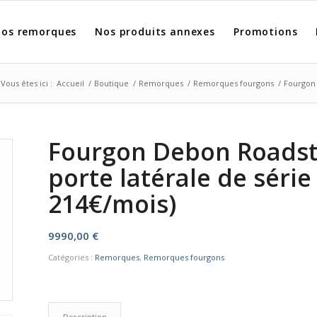
os remorques
Nos produits annexes
Promotions
Vous êtes ici :
Accueil
/
Boutique
/
Remorques
/
Remorques fourgons
/
Fourgon 
Fourgon Debon Roadst
porte latérale de série 
214€/mois)
9990,00
€
Catégories :
Remorques
,
Remorques fourgons
Description