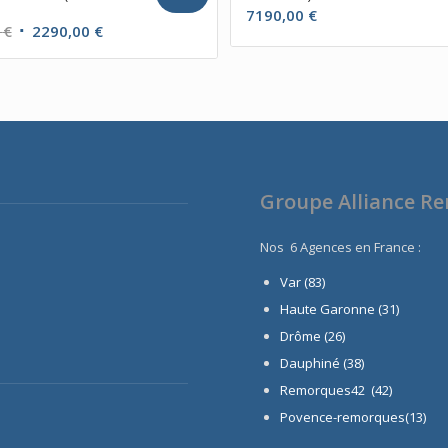
7190,00
€
Le
Le
0
€
2290,00
€
prix
prix
initial
actuel
était :
est :
2858,00 €.
2290,00 €.
Groupe Alliance R
Nos 6 Agences en France :
Var (83)
Haute Garonne (31)
Drôme (26)
Dauphiné
(38)
Remorques42 (42)
Povence-remorques(13)