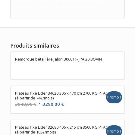
Remorques Haute Loire, Remorques, Transports,
Déchèterie, Daxara 198 f, Erde Daxara 198 f,
Produits similaires
Remorque bétaillère Jalon B06011- JPA 20 BOVIN
Plateau fixe Lider 34620 306 x 170 cm 2700 KG PTAC
Promo !
(à partir de 74€/mois)
Le
Le
3948,00
€
3290,00
€
prix
prix
initial
actuel
était :
est :
Plateau fixe Lider 32680 406 x 215 cm 3500 KG PTAC
Promo !
(à partir de 103€/mois)
3948,00 €.
3290,00 €.