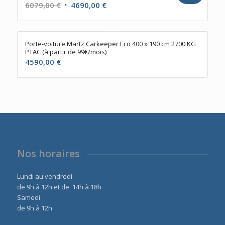
Le
Le
6079,00
€
4690,00
€
prix
prix
initial
actuel
était :
est :
Porte-voiture Martz Carkeeper Eco 400 x 190 cm 2700 KG
PTAC (à partir de 99€/mois)
6079,00 €.
4690,00 €.
4590,00
€
Nos horaires
Lundi au vendredi
de 9h à 12h et de 14h à 18h
Samedi
de 9h à 12h