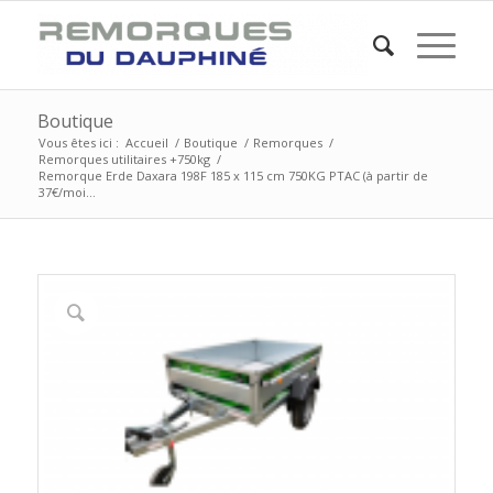
Boutique
Vous êtes ici :
Accueil
/
Boutique
/
Remorques
/
Remorques utilitaires +750kg
/
Remorque Erde Daxara 198F 185 x 115 cm 750KG PTAC (à partir de
37€/moi...