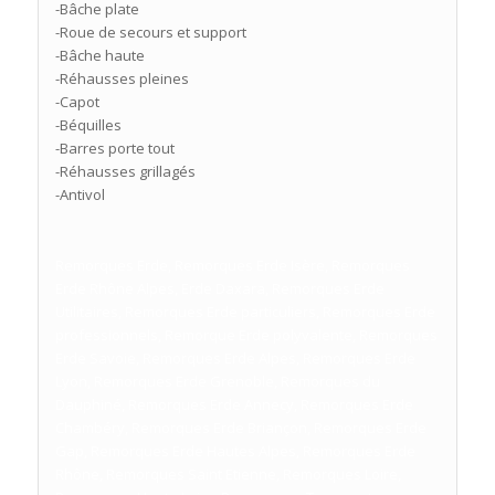
-Bâche plate
-Roue de secours et support
-Bâche haute
-Réhausses pleines
-Capot
-Béquilles
-Barres porte tout
-Réhausses grillagés
-Antivol
Remorques Erde, Remorques Erde Isère, Remorques
Erde Rhône Alpes, Erde Daxara, Remorques Erde
Utilitaires, Remorques Erde particuliers, Remorques Erde
professionnels, Remorque Erde polyvalente, Remorques
Erde Savoie, Remorques Erde Alpes, Remorques Erde
Lyon, Remorques Erde Grenoble, Remorques du
Dauphiné, Remorques Erde Annecy, Remorques Erde
Chambéry, Remorques Erde Briançon, Remorques Erde
Gap, Remorques Erde Hautes Alpes, Remorques Erde
Rhône, Remorques Saint Etienne, Remorques Loire,