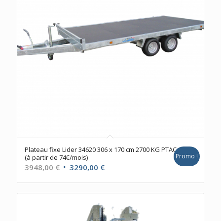
Plateau fixe Lider 34620 306 x 170 cm 2700 KG PTAC
Promo !
(à partir de 74€/mois)
Le
Le
3948,00
€
3290,00
€
prix
prix
initial
actuel
était :
est :
3948,00 €.
3290,00 €.