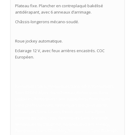
Plateau fixe. Plancher en contreplaqué bakélisé
antidérapant, avec 6 anneaux d’arrimage.
Châssis-longerons mécano-soudé.
Roue jockey automatique.
Eclairage 12 V, avec feux arrières encastrés. COC
Européen.
Remorques Saris, Remorques Saris Isère, Remorques
Saris Rhône Alpes, Saris Plateau, Remorques Saris
Utilitaires, Remorques Saris particuliers, Remorques
Saris professionnels, Remorque Saris polyvalente,
Remorques Saris Savoie, Remorques Saris Alpes,
Remorques Saris Lyon, Remorques Saris Grenoble,
Remorques du Dauphiné, Remorques Saris Annecy,
Remorques Saris Chambéry, Remorques Saris Briançon,