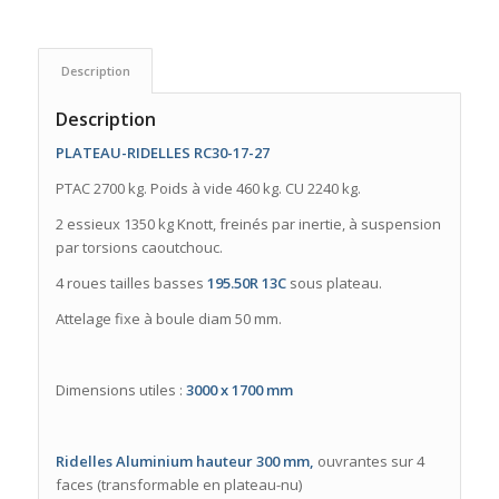
Description
Description
PLATEAU-RIDELLES RC30-17-27
PTAC 2700 kg. Poids à vide 460 kg. CU 2240 kg.
2 essieux 1350 kg Knott, freinés par inertie, à suspension
par torsions caoutchouc.
4 roues tailles basses
195.50R 13C
sous plateau.
Attelage fixe à boule diam 50 mm.
Dimensions utiles :
3000 x 1700 mm
Ridelles Aluminium hauteur 300 mm,
ouvrantes sur 4
faces (transformable en plateau-nu)