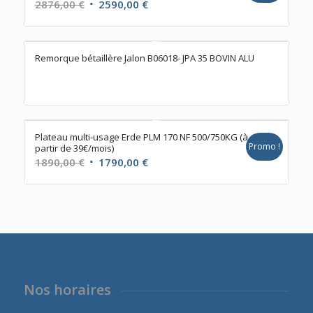
Le
Le
2876,00
€
2590,00
€
prix
prix
initial
actuel
était :
est :
Remorque bétaillère Jalon B06018- JPA 35 BOVIN ALU
2876,00 €.
2590,00 €.
Plateau multi-usage Erde PLM 170 NF 500/750KG (à
Promo !
partir de 39€/mois)
Le
Le
1890,00
€
1790,00
€
prix
prix
initial
actuel
était :
est :
1890,00 €.
1790,00 €.
Nos horaires