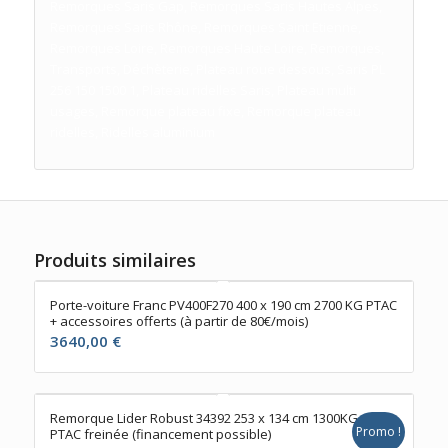
Remorques Saris Gap, Remorques Saris Hautes Alpes,
Remorques Saris Rhône, Remorques Saint Etienne,
Remorques Loire, Remorques Haute Loire, Remorques,
Transports, Déchèterie, Plateau roue dessous, Saris PL
256 150 1500 1, Plateau ridelles Saris, Plateau multi
usages, Remorque plateau fixe, Remorque plateau
ridelles, Ridelles aluminium
Produits similaires
Porte-voiture Franc PV400F270 400 x 190 cm 2700 KG PTAC
+ accessoires offerts (à partir de 80€/mois)
3640,00
€
Remorque Lider Robust 34392 253 x 134 cm 1300KG
Promo !
PTAC freinée (financement possible)