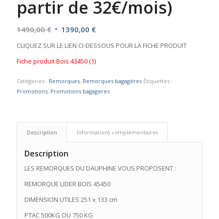
partir de 32€/mois)
Le
Le
1490,00
€
1390,00
€
prix
prix
CLIQUEZ SUR LE LIEN CI-DESSOUS POUR LA FICHE PRODUIT
initial
actuel
Fiche produit Bois 43450 (1)
était :
est :
1490,00 €.
1390,00 €.
Catégories :
Remorques
,
Remorques bagagères
Étiquettes :
Promotions
,
Promotions bagageres
Description
Informations complémentaires
Description
LES REMORQUES DU DAUPHINE VOUS PROPOSENT :
REMORQUE LIDER BOIS 45450
DIMENSION UTILES 251 x 133 cm
PTAC 500KG OU 750 KG