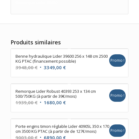
Remorque Lider 43450
Produits similaires
Benne hydraulique Lider 39600 256 x 148 cm 2500
Promo !
KG PTAC (financement possible)
Le
Le
3948,00
€
3349,00
€
prix
prix
initial
actuel
était :
est :
Remorque Lider Robust 40393 253 x 134 cm
Promo !
500/750KG (à partir de 39€/mois)
3948,00 €.
3349,00 €.
Le
Le
1939,00
€
1680,00
€
prix
prix
initial
actuel
était :
est :
Porte engins timon réglable Lider 40905L 350 x 170
Promo !
cm 3500 KG PTAC (à partir de de 127€/mois)
1939,00 €.
1680,00 €.
Le
Le
9003,00
€
6890,00
€