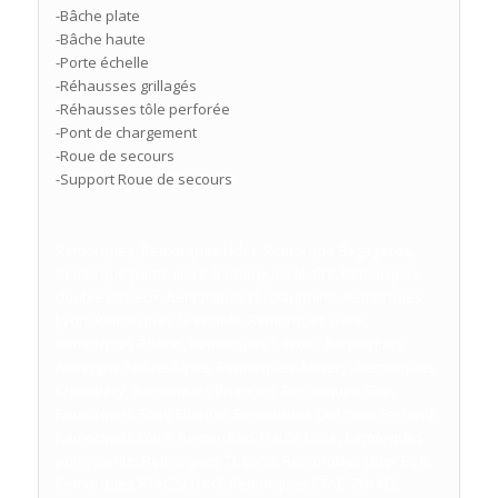
-Bâche plate
-Bâche haute
-Porte échelle
-Réhausses grillagés
-Réhausses tôle perforée
-Pont de chargement
-Roue de secours
-Support Roue de secours
Remorques, Remorques Lider, Remorque Bagageres,
Remorque particuliers, Remorques loisirs, Remorques
double essieux, Remorques du Dauphiné, Remorques
Lyon, Remorques Grenoble, Remorques Isere,
Remorques Rhône, Remorques Savoie, Remorques
Auvergne Rhône Alpes, Remorques Annecy, Remorques
Chambéry, Remorques Briançon, Remorques Gap,
Remorques Saint Etienne, Remorques Clermont Ferrand,
Remorques Loire, Remorques Haute Loire, Remorques
polyvalente, Remorques Trigano, Remorques Lider Bois,
Remorques PTAC 500 KG, Remorques PTAC 750 KG,