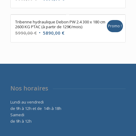
prix
prix
initial
actuel
était :
est :
Tribenne hydraulique Debon PW 2.4 300 x 180 cm
Promo !
2600 KG PTAC (à partir de 129€/mois)
9003,00 €.
6890,00 €.
Le
Le
5990,00
€
5890,00
€
prix
prix
initial
actuel
était :
est :
5990,00 €.
5890,00 €.
Nos horaires
Lundi au vendredi
de 9h à 12h et de 14h à 18h
Samedi
de 9h à 12h