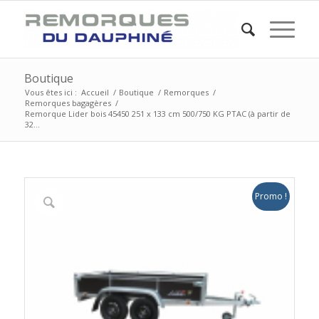
Boutique
Vous êtes ici :
Accueil
/
Boutique
/
Remorques
/
Remorques bagagères
/
Remorque Lider bois 45450 251 x 133 cm 500/750 KG PTAC (à partir de
32...
Promo !