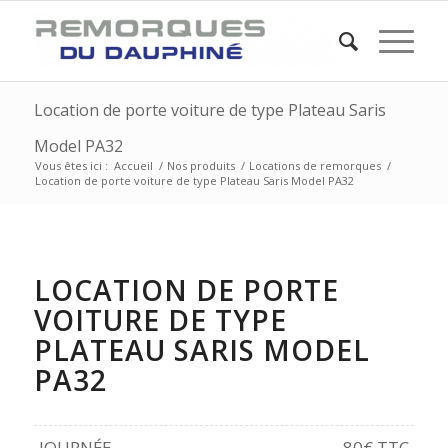
Location de porte voiture de type Plateau Saris
Model PA32
Vous êtes ici :
Accueil
/
Nos produits
/
Locations de remorques
/
Location de porte voiture de type Plateau Saris Model PA32
LOCATION DE PORTE
VOITURE DE TYPE
PLATEAU SARIS MODEL
PA32
JOURNÉE
80€ TTC