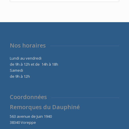
initial
actuel
était :
est :
2876,00 €.
2590,00 €.
Nos horaires
Lundi au vendredi
de 9h à 12h et de 14h à 18h
Samedi
de 9h à 12h
Coordonnées
Remorques du Dauphiné
563 avenue de Juin 1940
38340 Voreppe