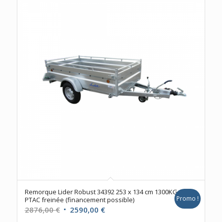
Remorque Lider Robust 34392 253 x 134 cm 1300KG
Promo !
PTAC freinée (financement possible)
Le
Le
2876,00
€
2590,00
€
prix
prix