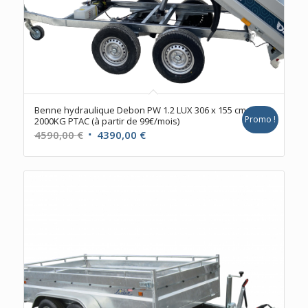
Benne hydraulique Debon PW 1.2 LUX 306 x 155 cm
Promo !
2000KG PTAC (à partir de 99€/mois)
Le
Le
4590,00
€
4390,00
€
prix
prix
initial
actuel
était :
est :
4590,00 €.
4390,00 €.