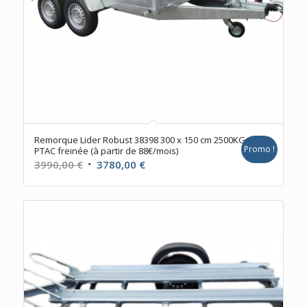
Remorque Lider Robust 38398 300 x 150 cm 2500KG
Promo !
PTAC freinée (à partir de 88€/mois)
Le
Le
3990,00
€
3780,00
€
prix
prix
initial
actuel
était :
est :
3990,00 €.
3780,00 €.