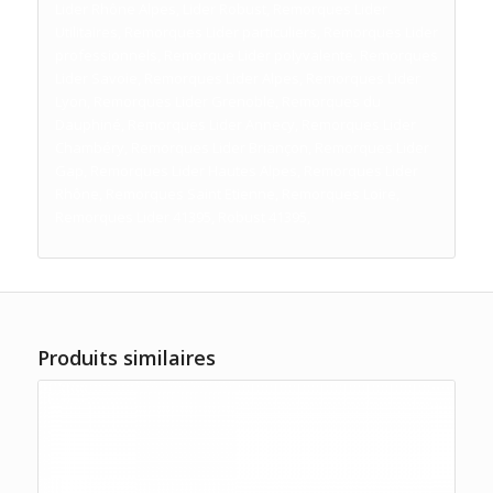
Lider Rhône Alpes, Lider Robust, Remorques Lider
Utilitaires, Remorques Lider particuliers, Remorques Lider
professionnels, Remorque Lider polyvalente, Remorques
Lider Savoie, Remorques Lider Alpes, Remorques Lider
Lyon, Remorques Lider Grenoble, Remorques du
Dauphiné, Remorques Lider Annecy, Remorques Lider
Chambéry, Remorques Lider Briançon, Remorques Lider
Gap, Remorques Lider Hautes Alpes, Remorques Lider
Rhône, Remorques Saint Etienne, Remorques Loire,
Remorques Lider 41395, Robust 41395,
Produits similaires