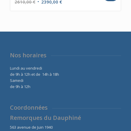
Le
Le
2610,00
€
2390,00
€
prix
prix
initial
actuel
était :
est :
2610,00 €.
2390,00 €.
Nos horaires
Lundi au vendredi
de 9h à 12h et de 14h à 18h
Samedi
de 9h à 12h
Coordonnées
Remorques du Dauphiné
563 avenue de Juin 1940