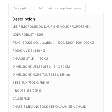
3179,00 €.
2790,00 €.
Description
Informations complémentaires
Description
LES REMORQUES DU DAUPHINE VOUS PROPOSENT :
LIDER ROBUST 41395
PTAC 1500KG déclassable en 1300/1200/1100/1000 KG
POIDS A VIDE : 340 KG
CHARGE UTILE : 1160 KG
DIMENSIONS UTILES 253 X 134 X 50 CM
DIMENSIONS HORS TOUT 386 x 185 cm
2 ESSIEUX 750 KG FREINÉ
4 ROUES 155/70R13
CAISSE FIXE
CHASSIS MECANOSOUDE ET GALVANISE A CHAUD