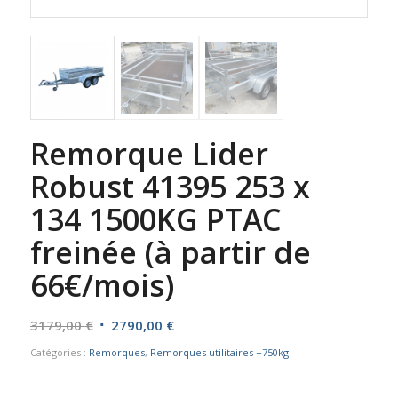
Remorque Lider
Robust 41395 253 x
134 1500KG PTAC
freinée (à partir de
66€/mois)
Le
Le
3179,00
€
2790,00
€
prix
prix
Catégories :
Remorques
,
Remorques utilitaires +750kg
initial
actuel
était :
est :