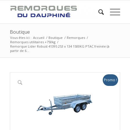
Boutique
Vous êtes ici :
Accueil
/
Boutique
/
Remorques
/
Remorques utilitaires +750kg
/
Remorque Lider Robust 41395 253 x 134 1500KG PTAC freinée (à
partir de 6...
Promo !