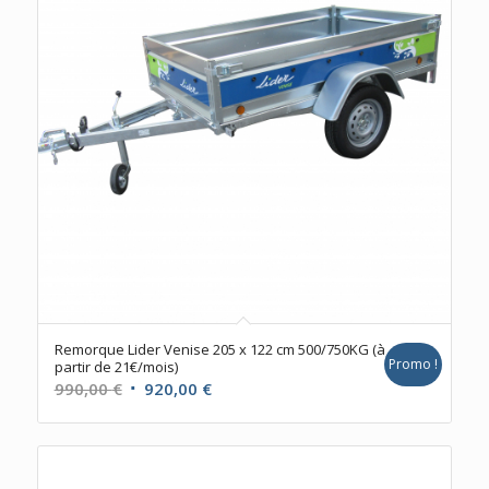
Remorque Lider Venise 205 x 122 cm 500/750KG (à
Promo !
partir de 21€/mois)
Le
Le
990,00
€
920,00
€
prix
prix
initial
actuel
était :
est :