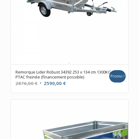
Remorque Lider Robust 34392 253 x 134 cm 1300KG
Promo !
PTAC freinée (financement possible)
Le
Le
2876,00
€
2590,00
€
prix
prix
initial
actuel
était :
est :
2876,00 €.
2590,00 €.