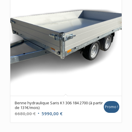
990,00 €.
920,00 €.
Benne hydraulique Saris K1 306 184 2700 (à partir
Promo !
de 131€/mois)
Le
Le
6680,00
€
5990,00
€
prix
prix
initial
actuel