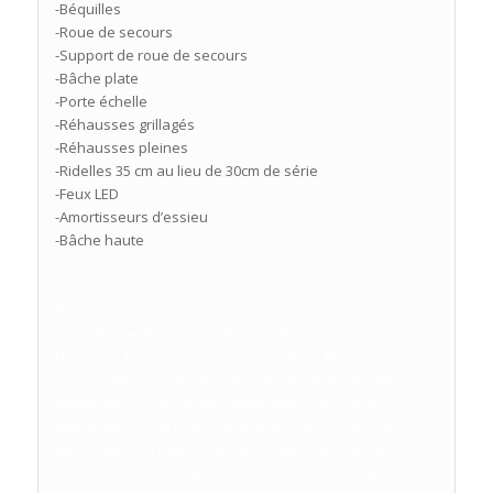
-Béquilles
-Roue de secours
-Support de roue de secours
-Bâche plate
-Porte échelle
-Réhausses grillagés
-Réhausses pleines
-Ridelles 35 cm au lieu de 30cm de série
-Feux LED
-Amortisseurs d’essieu
-Bâche haute
Remorques Saris, Remorques Saris Isère, Remorques
Saris Rhône Alpes, Saris Plateau, Remorques Saris
Utilitaires, Remorques Saris particuliers, Remorques
Saris professionnels, Remorque Saris polyvalente,
Remorques Saris Savoie, Remorques Saris Alpes,
Remorques Saris Lyon, Remorques Saris Grenoble,
Remorques du Dauphiné, Remorques Saris Annecy,
Remorques Saris Chambéry, Remorques Saris Briançon,