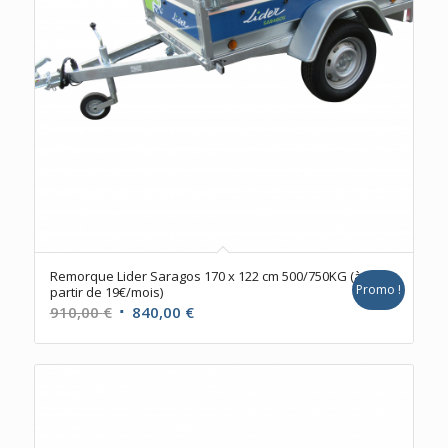
Remorque Lider Saragos 170 x 122 cm 500/750KG (à
Promo !
partir de 19€/mois)
Le
Le
910,00
€
840,00
€
prix
prix
initial
actuel
était :
est :
910,00 €.
840,00 €.