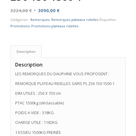
Le
Le
3224,00
€
3090,00
€
prix
prix
Catégories :
Remorques
,
Remorques plateaux ridelles
Étiquettes :
initial
actuel
Promotions
,
Promotions plateaux ridelles
était :
est :
3224,00 €.
3090,00 €.
Description
Description
LES REMORQUES DU DAUPHINE VOUS PROPOSENT :
REMORQUE PLATEAU RIDELLES SARIS PL 256 150 1500 1
DIM UTILES : 256 X 150 cm
PTAC 1500kg (déclassable)
POIDS A VIDE : 318KG
CHARGE UTILE : 1182KG
1 ESSIEU 1500KG FREINÉE