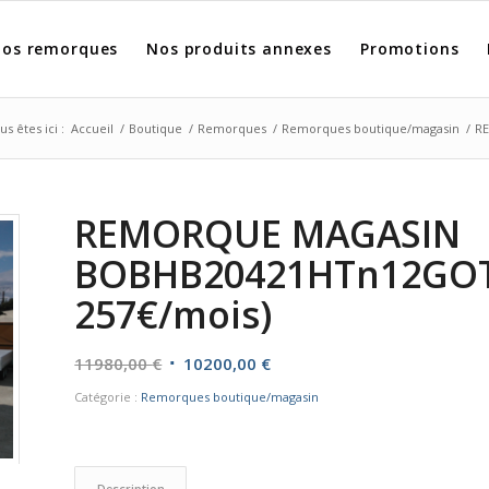
os remorques
Nos produits annexes
Promotions
us êtes ici :
Accueil
/
Boutique
/
Remorques
/
Remorques boutique/magasin
/
RE
REMORQUE MAGASIN
BOBHB20421HTn12GOT37
257€/mois)
Le
Le
11980,00
€
10200,00
€
prix
prix
Catégorie :
Remorques boutique/magasin
initial
actuel
était :
est :
11980,00 €.
10200,00 €.
Description