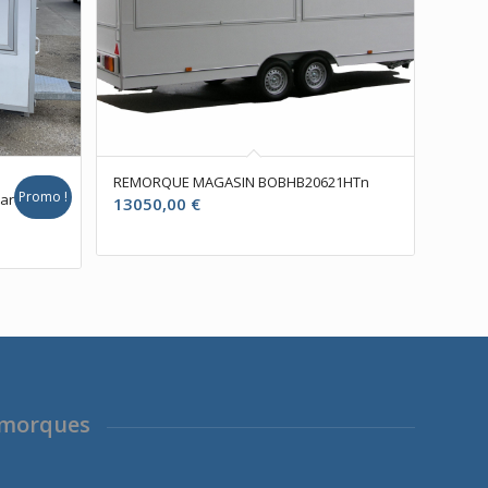
REMORQUE MAGASIN BOBHB20621HTn
Promo !
rtir
13050,00
€
l
00 €.
emorques