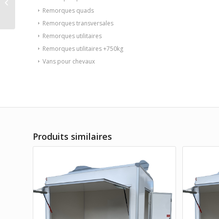
BOBHB13362HGn12WGOT1127
Remorques quads
(à partir de 219€/mois)
Remorques transversales
Remorques utilitaires
Remorques utilitaires +750kg
Vans pour chevaux
Produits similaires