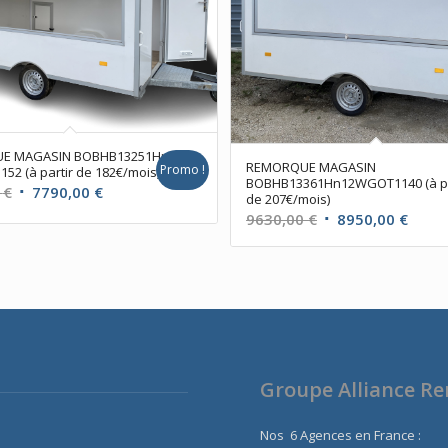
E MAGASIN BOBHB13251Hn
REMORQUE MAGASIN
Promo !
2 (à partir de 182€/mois)
BOBHB13361Hn12WGOT1140 (à pa
Le
Le
0
€
7790,00
€
de 207€/mois)
prix
prix
Le
Le
9630,00
€
8950,00
€
initial
actuel
prix
prix
était :
est :
initial
actue
8490,00 €.
7790,00 €.
était :
est :
9630,00 €.
8950,
Groupe Alliance R
Nos 6 Agences en France :