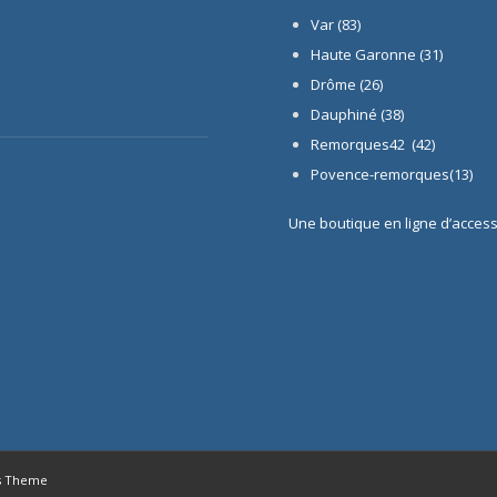
Var (83)
Haute Garonne (31)
Drôme (26)
Dauphiné
(38)
Remorques42 (42)
Povence-remorques(13)
Une boutique en ligne d’acces
s Theme