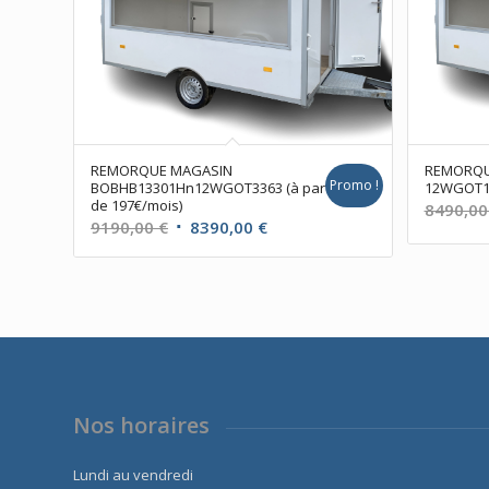
REMORQUE MAGASIN
REMORQU
Promo !
BOBHB13301Hn12WGOT3363 (à partir
12WGOT115
de 197€/mois)
8490,0
Le
Le
9190,00
€
8390,00
€
prix
prix
initial
actuel
était :
est :
9190,00 €.
8390,00 €.
Nos horaires
Lundi au vendredi