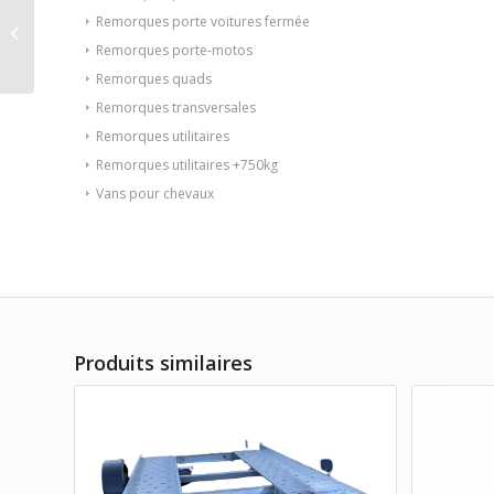
REMORQUE FOURGON
Remorques porte voitures fermée
BORO 2 ESSIEUX
F2036HTD RAMP H180
Remorques porte-motos
12WGOT 1414
Remorques quads
Remorques transversales
Remorques utilitaires
Remorques utilitaires +750kg
Vans pour chevaux
Produits similaires