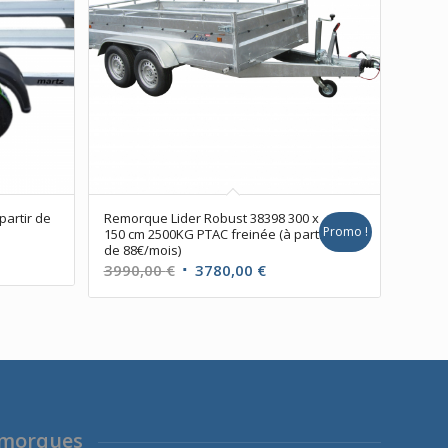
partir de
Remorque Lider Robust 38398 300 x
Promo !
150 cm 2500KG PTAC freinée (à partir
de 88€/mois)
Le
Le
3990,00
€
3780,00
€
prix
prix
initial
actuel
était :
est :
3990,00 €.
3780,00 €.
emorques