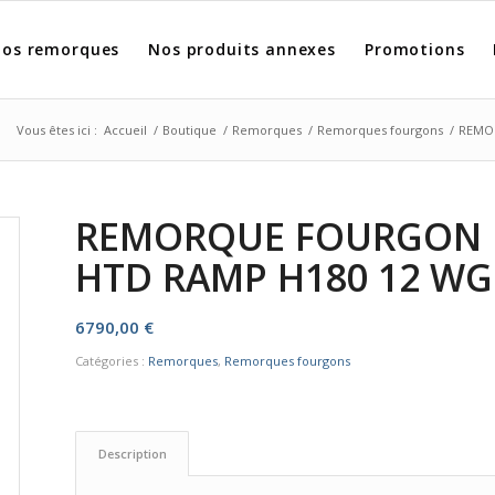
os remorques
Nos produits annexes
Promotions
Vous êtes ici :
Accueil
/
Boutique
/
Remorques
/
Remorques fourgons
/
REMOR
REMORQUE FOURGON B
HTD RAMP H180 12 WG
6790,00
€
Catégories :
Remorques
,
Remorques fourgons
Description