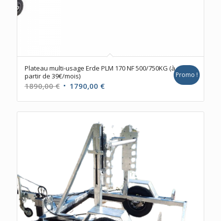
Plateau multi-usage Erde PLM 170 NF 500/750KG (à
Promo !
partir de 39€/mois)
Le
Le
1890,00
€
1790,00
€
prix
prix
initial
actuel
était :
est :
1890,00 €.
1790,00 €.