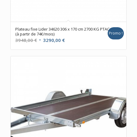
Plateau fixe Lider 34620 306 x 170 cm 2700 KG PTAC
Promo !
(à partir de 74€/mois)
Le
Le
3948,00
€
3290,00
€
prix
prix
initial
actuel
était :
est :
3948,00 €.
3290,00 €.