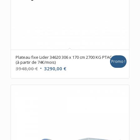
Plateau fixe Lider 34620 306 x 170 cm 2700 KG PTAC
Promo !
(à partir de 74€/mois)
Le
Le
3948,00
€
3290,00
€
prix
prix
initial
actuel
était :
est :
3948,00 €.
3290,00 €.