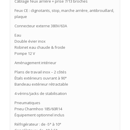
Câblage feux arrière + prise 7/13 broches
Feux CE : clignotants, stop, marche arrière, antibrouillard,
plaque
Connecteur externe 380V/63A
Eau
Double évier inox
Robinet eau chaude & froide
Pompe 12 V
Aménagement intérieur
Plans de travail inox – 2 côtés
Étals extérieurs ouvrant à 90°
Bandeau extérieur rétractable
4 vérins/jacks de stabilisation
Pneumatiques
Pneu Charmhoo 185/60R14
Équipement optionnel inclus
Réfrigérateur : de -5° à 10°