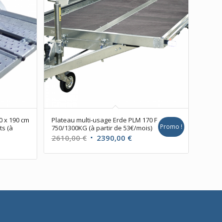
0 x 190 cm
Plateau multi-usage Erde PLM 170 F
Promo !
ts (à
750/1300KG (à partir de 53€/mois)
Le
Le
2610,00
€
2390,00
€
prix
prix
initial
actuel
était :
est :
2610,00 €.
2390,00 €.