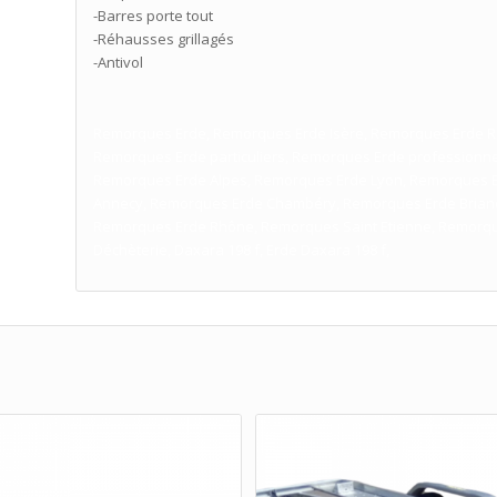
-Barres porte tout
-Réhausses grillagés
-Antivol
Remorques Erde, Remorques Erde Isère, Remorques Erde Rhô
Remorques Erde particuliers, Remorques Erde professionn
Remorques Erde Alpes, Remorques Erde Lyon, Remorques 
Annecy, Remorques Erde Chambéry, Remorques Erde Brian
Remorques Erde Rhône, Remorques Saint Etienne, Remorque
Déchèterie, Daxara 198 f, Erde Daxara 198 f,