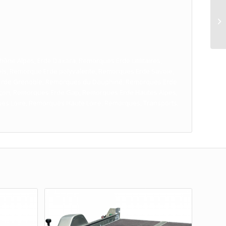
ne Alpes, Erde Daxara, Remorques Erde Utilitaires,
els, Remorque Erde polyvalente, Remorques Erde Savoie,
Erde Grenoble, Remorques du Dauphiné, Remorques Erde
çon, Remorques Erde Gap, Remorques Erde Hautes Alpes,
s Loire, Remorques Haute Loire, Remorques, Transports,