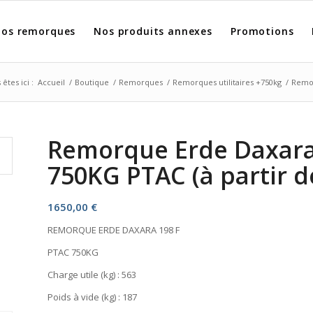
os remorques
Nos produits annexes
Promotions
êtes ici :
Accueil
/
Boutique
/
Remorques
/
Remorques utilitaires +750kg
/
Remor
Remorque Erde Daxara
750KG PTAC (à partir d
1650,00
€
REMORQUE ERDE DAXARA 198 F
PTAC 750KG
Charge utile (kg) : 563
Poids à vide (kg) : 187