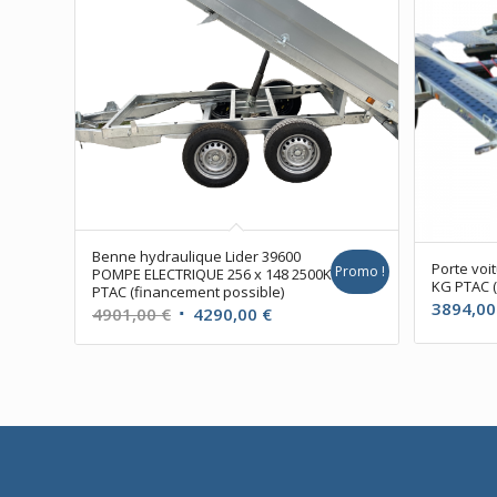
Benne hydraulique Lider 39600
Porte voi
Promo !
POMPE ELECTRIQUE 256 x 148 2500KG
KG PTAC (
PTAC (financement possible)
3894,0
Le
Le
4901,00
€
4290,00
€
prix
prix
initial
actuel
était :
est :
4901,00 €.
4290,00 €.