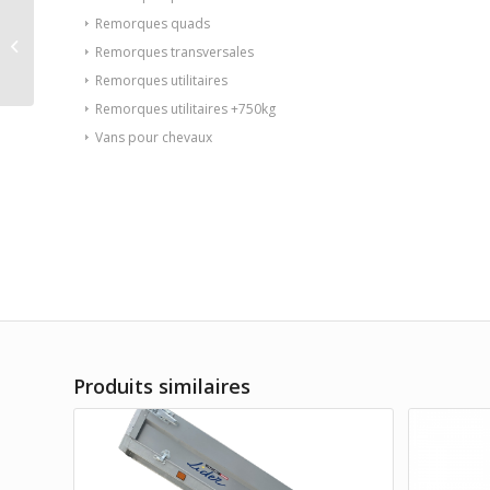
Caravane FAMILY
Remorques quads
Remorques du
Remorques transversales
Dauphiné (à partir de
Remorques utilitaires
309€/mois)
Remorques utilitaires +750kg
Vans pour chevaux
Produits similaires