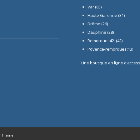
Var (83)
Haute Garonne (31)
Drôme (26)
Dauphiné
(38)
Remorques42 (42)
Povence-remorques(13)
Une boutique en ligne d’acces
s Theme