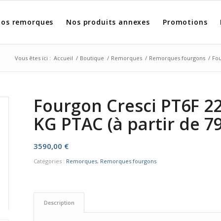
os remorques
Nos produits annexes
Promotions
Vous êtes ici :
Accueil
/
Boutique
/
Remorques
/
Remorques fourgons
/
Fou
Fourgon Cresci PT6F 22
KG PTAC (à partir de 7
3590,00
€
Catégories :
Remorques
,
Remorques fourgons
Description