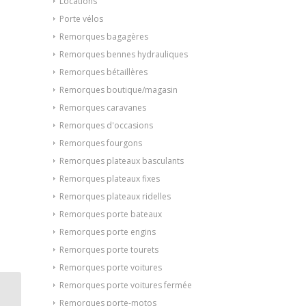
Locations
Porte vélos
Remorques bagagères
Remorques bennes hydrauliques
Remorques bétaillères
Remorques boutique/magasin
Remorques caravanes
Remorques d'occasions
Remorques fourgons
Remorques plateaux basculants
Remorques plateaux fixes
Remorques plateaux ridelles
Remorques porte bateaux
Remorques porte engins
Remorques porte tourets
Remorques porte voitures
Remorques porte voitures fermée
Plateau ridelles Saris
Remorques porte-motos