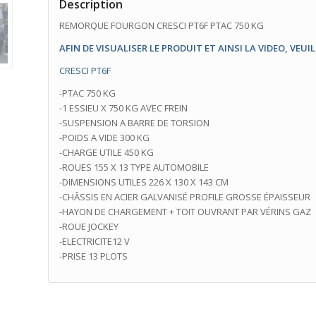
Description
REMORQUE FOURGON CRESCI PT6F PTAC 750 KG
AFIN DE VISUALISER LE PRODUIT ET AINSI LA VIDEO, VEUI
CRESCI PT6F
-PTAC 750 KG
-1 ESSIEU X 750 KG AVEC FREIN
-SUSPENSION A BARRE DE TORSION
-POIDS A VIDE 300 KG
-CHARGE UTILE 450 KG
-ROUES 155 X 13 TYPE AUTOMOBILE
-DIMENSIONS UTILES 226 X 130 X 143 CM
-CHÂSSIS EN ACIER GALVANISÉ PROFILE GROSSE ÉPAISSEUR
-HAYON DE CHARGEMENT + TOIT OUVRANT PAR VÉRINS GAZ
-ROUE JOCKEY
-ELECTRICITE12 V
-PRISE 13 PLOTS