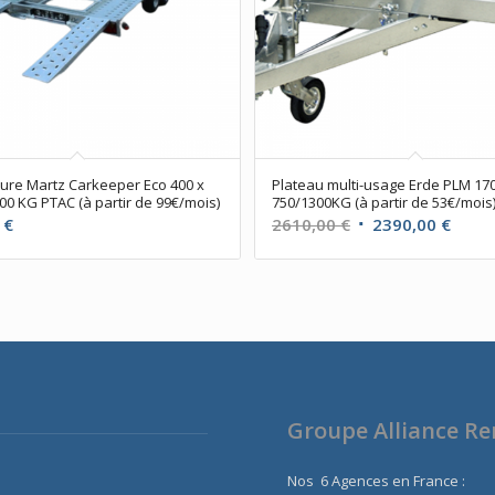
ture Martz Carkeeper Eco 400 x
Plateau multi-usage Erde PLM 170
00 KG PTAC (à partir de 99€/mois)
750/1300KG (à partir de 53€/mois
Le
Le
0
€
2610,00
€
2390,00
€
prix
prix
initial
actue
était :
est :
2610,00 €.
2390,
Groupe Alliance R
Nos 6 Agences en France :