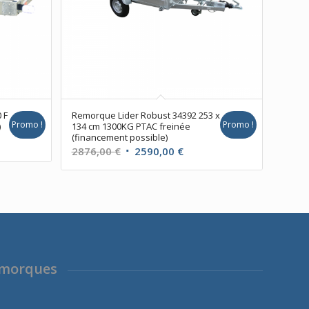
 F
Remorque Lider Robust 34392 253 x
Promo !
Promo !
)
134 cm 1300KG PTAC freinée
(financement possible)
Le
Le
2876,00
€
2590,00
€
prix
prix
l
initial
actuel
était :
est :
00 €.
2876,00 €.
2590,00 €.
emorques