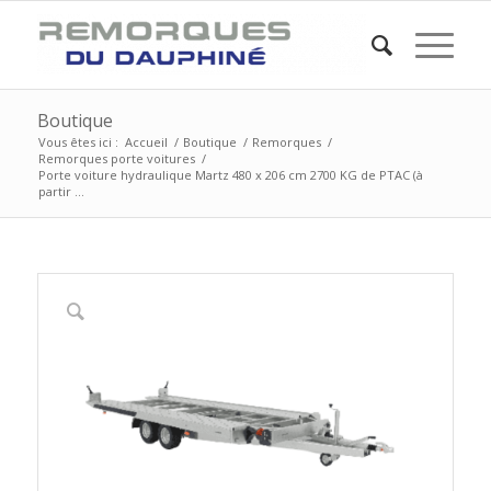
Boutique
Vous êtes ici :
Accueil
/
Boutique
/
Remorques
/
Remorques porte voitures
/
Porte voiture hydraulique Martz 480 x 206 cm 2700 KG de PTAC (à
partir ...