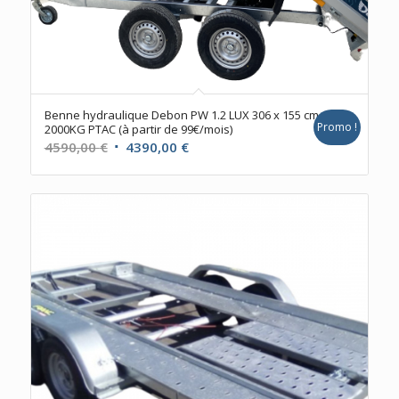
Benne hydraulique Debon PW 1.2 LUX 306 x 155 cm
Promo !
2000KG PTAC (à partir de 99€/mois)
Le
Le
4590,00
€
4390,00
€
prix
prix
initial
actuel
était :
est :
4590,00 €.
4390,00 €.