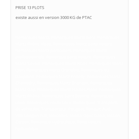
PRISE 13 PLOTS
existe aussi en version 3000 KG de PTAC
Remorques Martz, Remorques Martz Isère, Remorques
Martz Rhône Alpes, Remorques Martz porte voiture,
Remorques Martz particuliers, Remorques Martz
professionnels, Remorque porte voiture, Remorques
Martz Savoie, Remorques Martz Alpes, Remorques Martz
Lyon, Remorques Martz Grenoble, Remorques du
Dauphiné, Remorques Martz Annecy, Remorques Martz
Chambéry, Remorques Martz Briançon, Remorques
Martz Gap, Remorques Martz Hautes Alpes, Remorques
Martz Rhône, Remorques Saint Etienne, Remorques
Loire, Remorques Haute Loire, Remorques, Transports
de véhicules, Transporteur, Peugeot, Renault, Audi,
Volkswagen, Fiat, Mercedes, Skoda, Opel, Dacia, Nissan,
Citroën, Remorque Hydraulique, Porte voiture
hydraulique