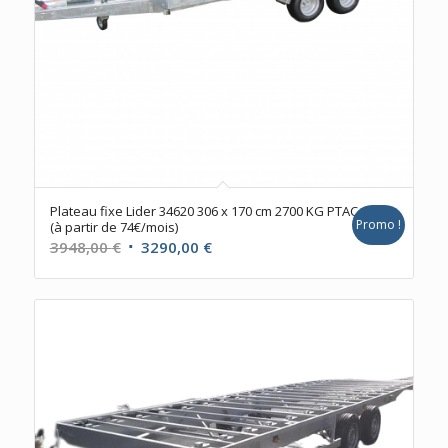
Plateau fixe Lider 34620 306 x 170 cm 2700 KG PTAC
Promo !
(à partir de 74€/mois)
Le
Le
3948,00
€
3290,00
€
prix
prix
initial
actuel
était :
est :
3948,00 €.
3290,00 €.