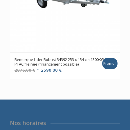
Remorque Lider Robust 34392 253 x 134 cm 1300KG
Promo !
PTAC freinée (financement possible)
Le
Le
2876,00
€
2590,00
€
prix
prix
initial
actuel
était :
est :
2876,00 €.
2590,00 €.
Nos horaires