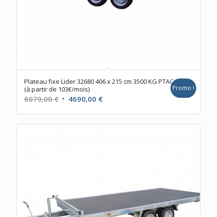
Plateau fixe Lider 32680 406 x 215 cm 3500 KG PTAC
Promo !
(à partir de 103€/mois)
Le
Le
6079,00
€
4690,00
€
prix
prix
initial
actuel
était :
est :
6079,00 €.
4690,00 €.